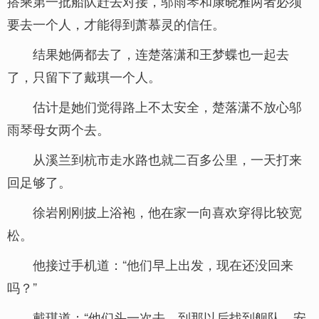
搭乘第一批船队赶去对接，邬雨琴和康晓雅两者必须
要去一个人，才能得到萧慕灵的信任。
结果她俩都去了，连楚落潇和王梦蝶也一起去
了，只留下了戴琪一个人。
估计是她们觉得路上不太安全，楚落潇不放心邬
雨琴母女两个去。
从溪兰到杭市走水路也就二百多公里，一天打来
回足够了。
徐岩刚刚披上浴袍，他在家一向喜欢穿得比较宽
松。
他接过手机道：“他们早上出发，现在还没回来
吗？”
戴琪道：“他们头一次去，到那以后找到舰队，安