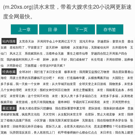
(m.20xs.org)洪水末世，带着大嫂求生20小说网更新速
度全网最快。
上一章
目 录
下一页
存书签
站内强推
太荒吞天诀
开局同学会上中奖两亿五千万
混沌天帝诀
穿越星际：妻荣夫贵
最佳
女婿
老祖别苟了，宇宙要没了
逆天邪神
烟雨楼
从笑傲开始，无限被动光环
古井观传奇
五
仙门
风水之王
系统赋我长生，活着终会无敌
重生之都市仙尊
穿越四合院之开局落户四合
院
我的修炼时间和人不一样
厨神，妖兽：不好，我们成食材了
长生苟道：开局吹唢呐，送葬修
仙
大明新命记
万族图鉴：你管这叫F级天赋？
经典收藏
全球冰封：我打造了末日安全屋
极寒末世：我用聚宝盆囤亿万物资
我在星际重着山
海经
用废土世界的东西赚钱不过分吧？
科技：打造巅峰华夏，从横推鹰酱开始
大国院士
末世
多子多福，我一天捡一个女神
末世：从大学城开始发育
全球灾变之末日游戏
我物资多，末世多
几个女神合理吧
末世天灾：囤积女神空间百亿物资
末世之曹贼重生
末世：我能看见血条，杀怪
掉宝
末世零元购：这个空间不对劲
末世：复兴人类？多子多福自己生
末世多子多福，从美艳老
板娘开始
末世游戏，全民只有我能氪金
最终神职
学霸的军工科研系统
末世：开局荒野求生
最近更新
美食大佬在星际只想赚钱
我在星际重塑华夏文明
星际游戏：我靠刷好感成神
贵族
兽校娇软魅魔，疯批男主沦陷
天灾空间：从女配到末世主宰
在星际，禁止大佬卖惨
末世：我绑
定了植物大战僵尸系统
小区穿越：我靠无限天赋登顶成神
无限逃生：我在怪物世界杀穿全场
坠
落兽世：回收帝国元帅开启修仙
星际万人迷，全星系大佬的白月光
恶龙是嘤嘤怪？可全星际都想
宠她
玩弄阴湿反派后，兽人崽崽找上门
机甲维修师她什么都会亿点点
末日求生：我在海上建堡