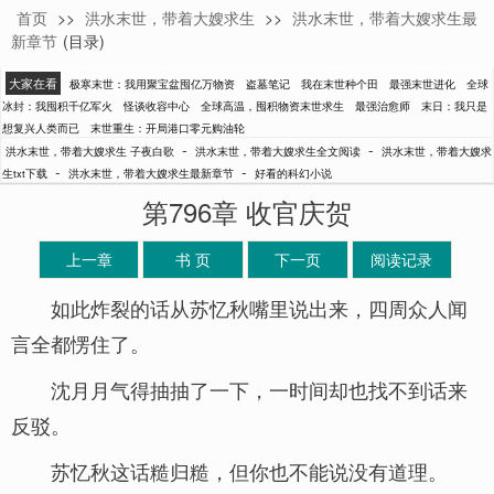
首页
>>
洪水末世，带着大嫂求生
>>
洪水末世，带着大嫂求生最
子夜白歌
新章节
(目录)
大家在看
极寒末世：我用聚宝盆囤亿万物资
盗墓笔记
我在末世种个田
最强末世进化
全球
冰封：我囤积千亿军火
怪谈收容中心
全球高温，囤积物资末世求生
最强治愈师
末日：我只是
想复兴人类而已
末世重生：开局港口零元购油轮
-
-
洪水末世，带着大嫂求生 子夜白歌
洪水末世，带着大嫂求生全文阅读
洪水末世，带着大嫂求
-
-
生txt下载
洪水末世，带着大嫂求生最新章节
好看的科幻小说
第796章 收官庆贺
上一章
书 页
下一页
阅读记录
如此炸裂的话从苏忆秋嘴里说出来，四周众人闻
言全都愣住了。
沈月月气得抽抽了一下，一时间却也找不到话来
反驳。
苏忆秋这话糙归糙，但你也不能说没有道理。