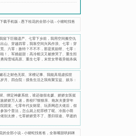
t下载手机版
-
愚下桂花的全部小说
-
小猪蛇找爸
我留下巨额遗产
、
七零下乡前，我用空间搬空仇
我出山
、
穿越四零，我靠空间兴风作浪
、
七零：穿
大荒
、
六零：敌特？不不不，那是奖励呀
、
七零：
疯啦！
、
军婚超甜：高冷糙汉又被撩哭了
、
重生拒
嫂勇闯雪域高原
、
重生七零，末世女带着异能杀疯
赌石之财色无双
、
宋檀记事
、
我能具现虚拟世
煌岁月
、
四合院：摸鱼生活之我有聚宝盆
、
娱乐：
狱
、
绑定神豪系统，谁还做假名媛
、
娇娇女医挺
血族娇娇万人迷，兽校F7狠狠亲
、
炮灰夫妻穿年
属院团宠
、
七零年代女财星
、
玩弄网恋大佬后，假
、
参加个普法，怎么就上犯罪榜了呢
、
冷面小萌
大佬别太撩，七零娇娇受不了
、
墨归琼途
、
早逝的
花的全部小说
-
小猪蛇找爸爸，全靠嘴甜哄妈咪