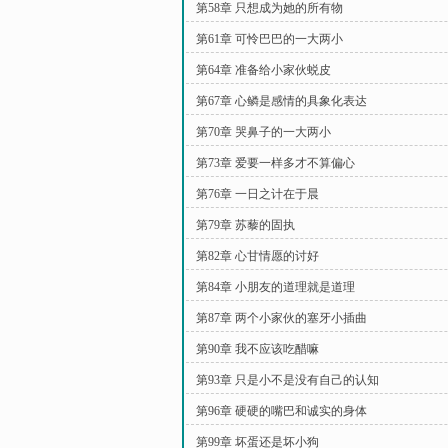
第58章 只想成为她的所有物
第61章 可怜巴巴的一大两小
第64章 准备给小家伙蜕皮
第67章 心鳞是感情的具象化表达
第70章 哭鼻子的一大两小
第73章 爱要一样多才不算偏心
第76章 一日之计在于晨
第79章 苏藜的固执
第82章 心甘情愿的讨好
第84章 小朋友的道理就是道理
第87章 两个小家伙的塞牙小插曲
第90章 我不应该吃醋嘛
第93章 只是小不是没有自己的认知
第96章 硬硬的嘴巴和诚实的身体
第99章 坏蛋还是坏小狗