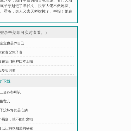
生六零，彪悍军嫂勇闯雪域高原
、
名门天后
疯子穿越进了年代文
、
快穿大佬不做炮灰
、
、
霍爷，夫人又去天桥摆摊了
、
举报！她在
，登录书架即可实时查看。）
 养宝宝也是养自己
父凭女贵父凭子贵
你没在我们家户口本上哦
宝宝爱贝贝啦
文下载
当三当四都可以
个傻墩儿
脑子没坏坏的是心鳞
打了蜀黎，就不能打窝啦
不可以让妈咪知道的秘密