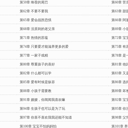
第59章 绛蓿的尾巴
第60章 
第62章 不要不要我
第63章 
第65章 爱会战胜恐惧
第66章 
第68章 没原则的老父亲
第69章 
第71章 热情的苏蕴
第72章 
第74章 只要爱才能滋养更多的爱
第75章 
第77章 一家子戏精
第78章 
第80章 尊重孩子的喜好
第81章 
第82章 什么都可以学
第83章 
第85章 爱有时候是纵容
第86章 
第88章 小孩子需要教
第89章 
第91章 嫂嫂，你闻闻我喜欢嘛
第92章 
第94章 生孩子也可以是为了玩
第95章 
第97章 你喜不喜欢我我还能不知道
第98章 
第100章 宝宝不怕妈妈怕
第101章