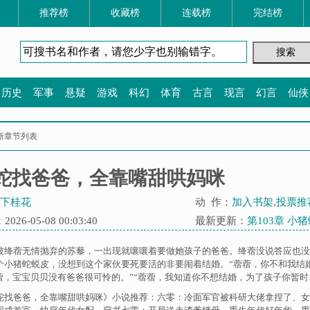
推荐榜
收藏榜
连载榜
完结榜
历史
军事
悬疑
游戏
科幻
体育
古言
现言
幻言
仙侠
新章节列表
蛇找爸爸，全靠嘴甜哄妈咪
下桂花
动 作：
加入书架
,
投票推
26-05-08 00:03:40
最新更新：
第103章 小
被绛蓿无情抛弃的苏藜，一出现就嚷嚷着要做她孩子的爸爸。绛蓿没说答应也没
个小猪蛇蜕皮，没想到这个家伙要死要活的非要闹着结婚。“蓿蓿，你不和我结
蓿，宝宝贝贝没有爸爸很可怜的。”“蓿蓿，我知道你不想结婚，为了孩子你暂时..
蛇找爸爸，全靠嘴甜哄妈咪》小说推荐：
六零：冷面军官被科研大佬拿捏了
、
女