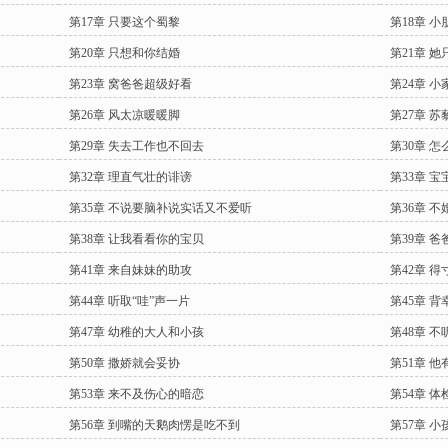
第17章 只要这个蜀黎
第18章 
第20章 只想和你结婚
第21章 
第23章 窝爸爸超级好看
第24章 
第26章 风太凉暖暖脚
第27章 
第29章 失去工作也不回去
第30章 
第32章 理直气壮的诽谤
第33章 
第35章 不说要脑补说实话又不爱听
第36章 
第38章 让我看看你的宝贝
第39章 爸
第41章 来自妹妹的助攻
第42章 
第44章 听取“哇”声一片
第45章 
第47章 幼稚的大人和小孩
第48章 
第50章 撒娇就会妥协
第51章 
第53章 来不及伤心的暗恋
第54章 
第56章 到嘴的天鹅肉愣是吃不到
第57章 