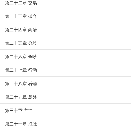
第二十二章 交易
第二十三章 抛弃
第二十四章 两清
第二十五章 分歧
第二十六章 争吵
第二十七章 行动
第二十八章 看铺
第二十九章 意外
第三十章 害怕
第三十一章 打脸