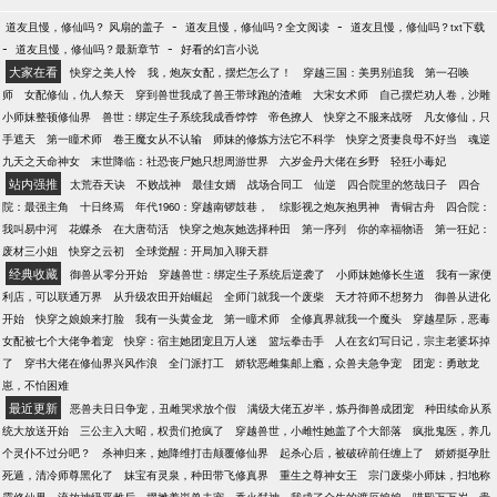
-
-
道友且慢，修仙吗？ 风扇的盖子
道友且慢，修仙吗？全文阅读
道友且慢，修仙吗？txt下载
-
-
道友且慢，修仙吗？最新章节
好看的幻言小说
大家在看
快穿之美人怜
我，炮灰女配，摆烂怎么了！
穿越三国：美男别追我
第一召唤
师
女配修仙，仇人祭天
穿到兽世我成了兽王带球跑的渣雌
大宋女术师
自己摆烂劝人卷，沙雕
小师妹整顿修仙界
兽世：绑定生子系统我成香饽饽
帝色撩人
快穿之不服来战呀
凡女修仙，只
手遮天
第一瞳术师
卷王魔女从不认输
师妹的修炼方法它不科学
快穿之贤妻良母不好当
魂逆
九天之天命神女
末世降临：社恐丧尸她只想周游世界
六岁金丹大佬在乡野
轻狂小毒妃
站内强推
太荒吞天诀
不败战神
最佳女婿
战场合同工
仙逆
四合院里的悠哉日子
四合
院：最强主角
十日终焉
年代1960：穿越南锣鼓巷，
综影视之炮灰抱男神
青铜古舟
四合院：
我叫易中河
花蝶杀
在大唐苟活
快穿之炮灰她选择种田
第一序列
你的幸福物语
第一狂妃：
废材三小姐
快穿之云初
全球觉醒：开局加入聊天群
经典收藏
御兽从零分开始
穿越兽世：绑定生子系统后逆袭了
小师妹她修长生道
我有一家便
利店，可以联通万界
从升级农田开始崛起
全师门就我一个废柴
天才符师不想努力
御兽从进化
开始
快穿之娘娘来打脸
我有一头黄金龙
第一瞳术师
全修真界就我一个魔头
穿越星际，恶毒
女配被七个大佬争着宠
快穿：宿主她团宠且万人迷
篮坛拳击手
人在玄幻写日记，宗主老婆坏掉
了
穿书大佬在修仙界兴风作浪
全门派打工
娇软恶雌集邮上瘾，众兽夫急争宠
团宠：勇敢龙
崽，不怕困难
最近更新
恶兽夫日日争宠，丑雌哭求放个假
满级大佬五岁半，炼丹御兽成团宠
种田续命从系
统大放送开始
三公主入大昭，权贵们抢疯了
穿越兽世，小雌性她盖了个大部落
疯批鬼医，养几
个灵仆不过分吧？
杀神归来，她降维打击颠覆修仙界
起杀心后，被破碎前任缠上了
娇娇挺孕肚
死遁，清冷师尊黑化了
妹宝有灵泉，种田带飞修真界
重生之尊神女王
宗门废柴小师妹，扫地称