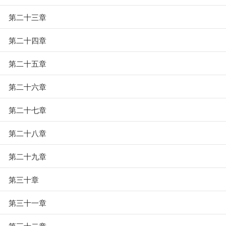
第二十三章
第二十四章
第二十五章
第二十六章
第二十七章
第二十八章
第二十九章
第三十章
第三十一章
第三十二章