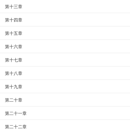
第十三章
第十四章
第十五章
第十六章
第十七章
第十八章
第十九章
第二十章
第二十一章
第二十二章