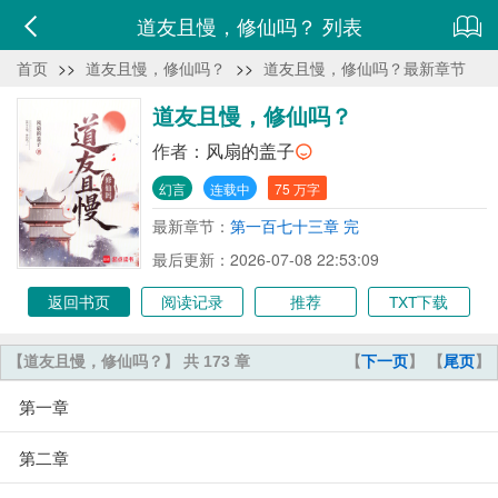
道友且慢，修仙吗？ 列表
首页
>>
道友且慢，修仙吗？
>>
道友且慢，修仙吗？最新章节
道友且慢，修仙吗？
作者：
风扇的盖子
幻言
连载中
75 万字
最新章节：
第一百七十三章 完
最后更新：2026-07-08 22:53:09
返回书页
阅读记录
推荐
TXT下载
【道友且慢，修仙吗？】 共 173 章
【
下一页
】 【
尾页
】
第一章
第二章