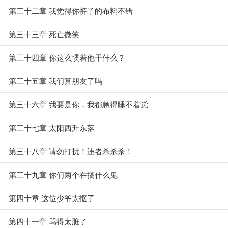
第三十二章 我觉得你裤子的布料不错
第三十三章 死亡微笑
第三十四章 你这么惯着他干什么？
第三十五章 我们算朋友了吗
第三十六章 我要是你，我都急得睡不着觉
第三十七章 太阳西升东落
第三十八章 请勿打扰！违者杀杀杀！
第三十九章 你们两个在搞什么鬼
第四十章 这位少爷太抠了
第四十一章 骂得太脏了