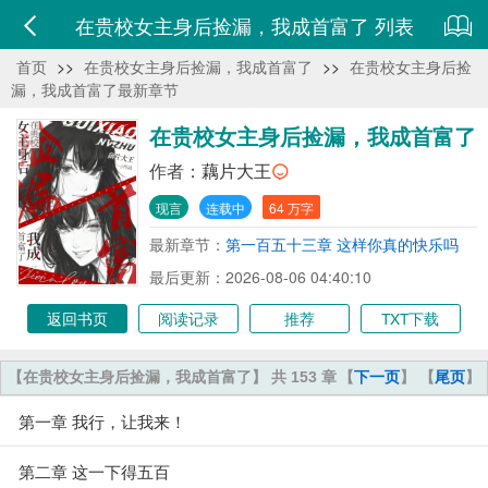
在贵校女主身后捡漏，我成首富了 列表
首页
>>
在贵校女主身后捡漏，我成首富了
>>
在贵校女主身后捡
漏，我成首富了最新章节
在贵校女主身后捡漏，我成首富了
作者：
藕片大王
现言
连载中
64 万字
最新章节：
第一百五十三章 这样你真的快乐吗
最后更新：2026-08-06 04:40:10
返回书页
阅读记录
推荐
TXT下载
【在贵校女主身后捡漏，我成首富了】 共 153 章
【
下一页
】 【
尾页
】
第一章 我行，让我来！
第二章 这一下得五百