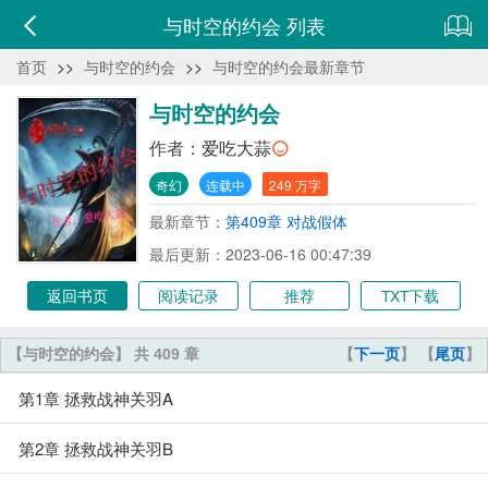
与时空的约会 列表
首页
>>
与时空的约会
>>
与时空的约会最新章节
与时空的约会
作者：
爱吃大蒜
奇幻
连载中
249 万字
最新章节：
第409章 对战假体
最后更新：2023-06-16 00:47:39
返回书页
阅读记录
推荐
TXT下载
【与时空的约会】 共 409 章
【
下一页
】 【
尾页
】
第1章 拯救战神关羽A
第2章 拯救战神关羽B