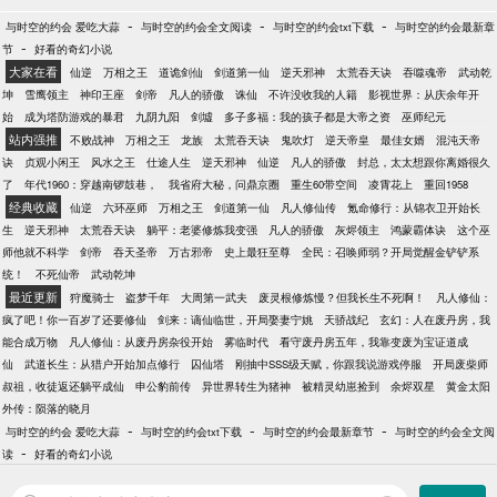
-
-
-
与时空的约会 爱吃大蒜
与时空的约会全文阅读
与时空的约会txt下载
与时空的约会最新章
-
节
好看的奇幻小说
大家在看
仙逆
万相之王
道诡剑仙
剑道第一仙
逆天邪神
太荒吞天诀
吞噬魂帝
武动乾
坤
雪鹰领主
神印王座
剑帝
凡人的骄傲
诛仙
不许没收我的人籍
影视世界：从庆余年开
始
成为塔防游戏的暴君
九阴九阳
剑墟
多子多福：我的孩子都是大帝之资
巫师纪元
站内强推
不败战神
万相之王
龙族
太荒吞天诀
鬼吹灯
逆天帝皇
最佳女婿
混沌天帝
诀
贞观小闲王
风水之王
仕途人生
逆天邪神
仙逆
凡人的骄傲
封总，太太想跟你离婚很久
了
年代1960：穿越南锣鼓巷，
我省府大秘，问鼎京圈
重生60带空间
凌霄花上
重回1958
经典收藏
仙逆
六环巫师
万相之王
剑道第一仙
凡人修仙传
氪命修行：从锦衣卫开始长
生
逆天邪神
太荒吞天诀
躺平：老婆修炼我变强
凡人的骄傲
灰烬领主
鸿蒙霸体诀
这个巫
师他就不科学
剑帝
吞天圣帝
万古邪帝
史上最狂至尊
全民：召唤师弱？开局觉醒金铲铲系
统！
不死仙帝
武动乾坤
最近更新
狩魔骑士
盗梦千年
大周第一武夫
废灵根修炼慢？但我长生不死啊！
凡人修仙：
疯了吧！你一百岁了还要修仙
剑来：谪仙临世，开局娶妻宁姚
天骄战纪
玄幻：人在废丹房，我
能合成万物
凡人修仙：从废丹房杂役开始
雾临时代
看守废丹房五年，我靠变废为宝证道成
仙
武道长生：从猎户开始加点修行
囚仙塔
刚抽中SSS级天赋，你跟我说游戏停服
开局废柴师
叔祖，收徒返还躺平成仙
申公豹前传
异世界转生为猪神
被精灵幼崽捡到
余烬双星
黄金太阳
外传：陨落的晓月
-
-
-
与时空的约会 爱吃大蒜
与时空的约会txt下载
与时空的约会最新章节
与时空的约会全文阅
-
读
好看的奇幻小说