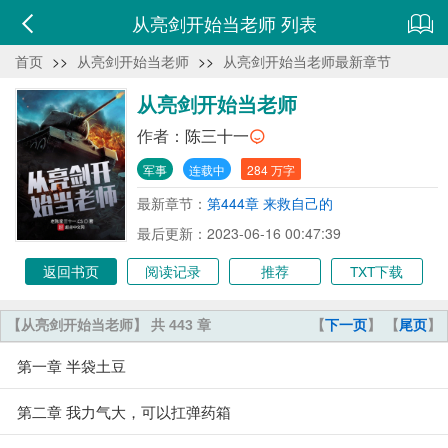
从亮剑开始当老师 列表
首页
>>
从亮剑开始当老师
>>
从亮剑开始当老师最新章节
从亮剑开始当老师
作者：
陈三十一
军事
连载中
284 万字
最新章节：
第444章 来救自己的
最后更新：2023-06-16 00:47:39
返回书页
阅读记录
推荐
TXT下载
【从亮剑开始当老师】 共 443 章
【
下一页
】 【
尾页
】
第一章 半袋土豆
第二章 我力气大，可以扛弹药箱