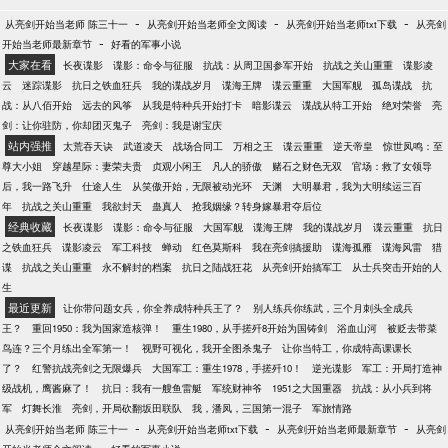
-
-
-
从亮剑开始当老师 陈三十一
从亮剑开始当老师全文阅读
从亮剑开始当老师txt下载
从亮剑
-
开始当老师最新章节
好看的军事小说
大家在看
长夜谍影
谍影：命令与征服
抗战：从周卫国参军开始
抗战之关山重重
谍影凌
云
迷踪谍影
抗日之铁血狂兵
我的谍战岁月
谍海王牌
谍云重重
大国军舰
孤岛谍战
抗
战：从八佰开始
远去的风筝
从我是特种兵开始打卡
暗影谍云
谍战从特工开始
绝对荣誉
亮
剑：让你驻防，你却团灭鬼子
亮剑：我是谢宝庆
站内强推
太荒吞天诀
武道凌天
战场合同工
万相之王
谍云重重
逆天帝皇
惊世凤鸣：至
尊大小姐
穿越星际：妻荣夫贵
贞观小闲王
凡人的骄傲
赌石之财色无双
官场：救了女领导
后，我一路飞升
仕途人生
从笑傲开始，无限被动光环
天渊
大明暴君，我为大明续运三百
年
抗战之关山重重
我欲封天
蛊真人
抢我姻缘？转身嫁暴君夺后位
经典收藏
长夜谍影
谍影：命令与征服
大国军舰
谍海王牌
我的谍战岁月
谍云重重
抗日
之铁血狂兵
谍影凌云
军工科技
蝉动
红色莫斯科
我在亮剑搞援助
谍海孤雁
谍海风雷
猎
谍
抗战之关山重重
永不解封的档案
抗日之陆战狂花
从亮剑开始搞军工
从士兵突击开始的人
生
最近更新
让你带问题女兵，你全养成特种兵王了？
别人练兵你练武，三个月刺头全成兵
王？
重回1950：我为国家造核弹！
重生1980，从手搓歼8开始为国铸剑
浴血山河
被贬去带菜
鸟连？三个月练出全军第一！
视野可视化，我开全图杀鬼子
让你当特工，你成特高课课长
了？
红警抗战亮剑之无限爆兵
大国军工：重生1978，手搓歼10！
逆光谍影
军工：开局打造神
级战机，鹰酱麻了！
抗日：我有一艘鱼雷艇
军统财神爷
1951之大国重器
抗战：从小兵到将
军
灯舞长淮
亮剑，开局砍翻坂田联队
我，潘凤，三国第一混子
军旅情路
-
-
-
从亮剑开始当老师 陈三十一
从亮剑开始当老师txt下载
从亮剑开始当老师最新章节
从亮剑
-