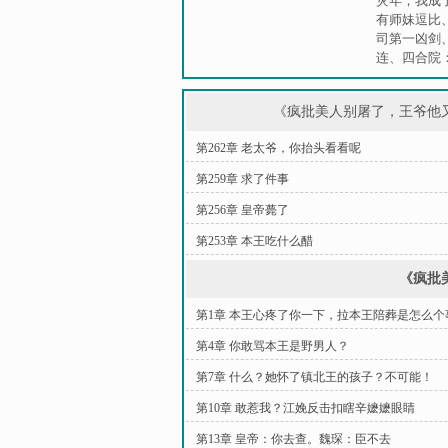
灾年，我成
有师妹逗比
司第一凶剑
连
、
四合院
《疯批美人别屠了，王爷他
第262章 老太爷，你抬头看看呢
第259章 求了件事
第256章 皇帝薨了
第253章 本王吃什么醋
《疯批
第1章 本王心疼了你一下，拉本王陪葬是怎么个
第4章 你敢骂本王是野男人？
第7章 什么？她怀了镇北王的孩子？不可能！
第10章 敢惹我？江娩反击扣瞎辛嬷嬷眼睛
第13章 皇帝：你去查。魏琛：臣不去