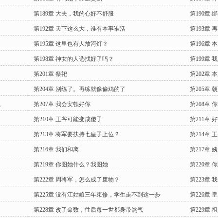
第189章 大夫，我的心好不舒服
第190章 
第192章 天下这么大，谁有本事谁活
第193章
第195章 这里也有人放河灯？
第196章
第198章 神女的人选找好了吗？
第199章
去
第201章 祭祀
第202章
第204章 别练了。再练就像偷鸡的了
第205章
。
第207章 我会安顿好你
第208章
第210章 王爷可能变成傻子
第211章 
第213章 将军要扶持七皇子上位？
第214章 
第216章 我们和离
第217章
第219章 你图她什么？我图她
第220章 
第222章 周将军，怎么成了废物？
第223章 
第225章 没有江姑娘三年束修，学生走不到这一步
第226章
第228章 改了命数，往后每一世都身带煞气
第229章