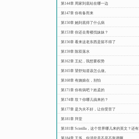
第144章 周家到底站在哪一边
第147章 你有备而来
第150章 她到底得了什么病
第153章 你还去青楼找妹妹？
第156章 看来这老东西是留不得了
第159章 陈双落水
第162章 王妃，我想要权势
第165章 望舒知道该怎么做。
第168章 有姨娘在，别怕
第171章 你有病吧？姓孟的
第174章 坟？你哪儿搞来的？
第177章 是为夫不好，让你受苦了
第181章 拜堂
第181章 Scintilla，这个世界哪儿来的英文？
第184章 王爷，你消息是不是不靠谱啊