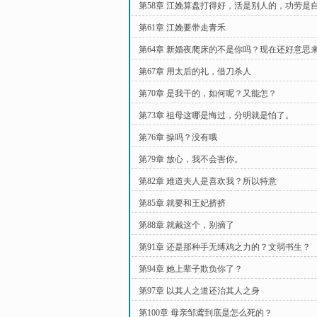
第58章 江娩算盘打得好，活是别人的，功劳是
第61章 江娩要带走青禾
第64章 新婚夜爬床的不是你吗？现在还好意思
第67章 用太后的礼，借刀杀人
第70章 是我干的，如何呢？又能怎？
第73章 祖母这哪是悔过，分明就是怕了。
第76章 操吗？没有哦
第79章 放心，我不会害你。
第82章 难道夫人是喜欢我？所以特意
第85章 就要和王妃挤挤
第88章 就戴这个，别摘了
第91章 还是那种手无缚鸡之力的？文弱书生？
第94章 她上辈子欺负你了？
第97章 以其人之道还治其人之身
第100章 母亲邹鸢到底是怎么死的？