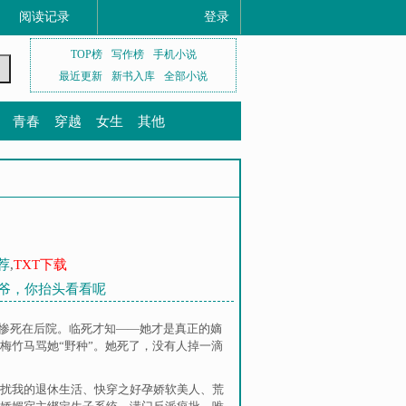
阅读记录
登录
TOP榜
写作榜
手机小说
最近更新
新书入库
全部小说
青春
穿越
女生
其他
荐
,
TXT下载
太爷，你抬头看看呢
，惨死在后院。临死才知——她才是真正的嫡
梅竹马骂她“野种”。她死了，没有人掉一滴
扰我的退休生活
、
快穿之好孕娇软美人
、
荒