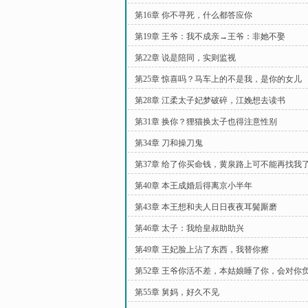
第16章 你不寻死，什么都答应你
第19章 王爷：我不成亲→王爷：非她不娶
第22章 说是陪同，实则监视
第25章 惊喜吗？马车上的不是我，是你的女儿
第28章 江柔太子妃梦破碎，江娩想去读书
第31章 换你？狸猫换太子也得注意性别
第34章 刀和操刀鬼
第37章 给了你买命钱，黄泉路上可不能再找我
第40章 本王成婚后得离京小半年
第43章 本王想和夫人日日夜夜耳鬓厮磨
第46章 太子：我给皇叔助助兴
第49章 王妃脸上沾了东西，我替你擦
第52章 王爷你活不差，本姑娘睡了你，会对你
第55章 舅妈，好久不见