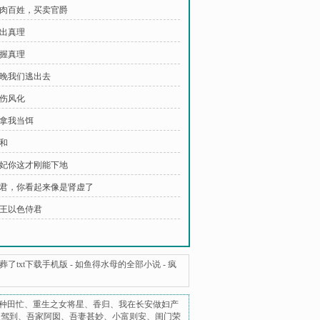
 鱼肉百姓，买卖官爵
拿出真理
手握真理
 今晚我们逃出去
有伤风化
你拿我当饵
议和
 王妃你这才刚能下地
 夫君，你看起来像是肾虚了
本王以色侍君
了txt下载手机版
-
如鱼得水母的全部小说
-
疯
种田忙
、
重生之女将星
、
香归
、
我在长安做妇产
人驾到
、
吾家阿囡
、
吾妻甚妙
、
小富则安
、
闺门荣