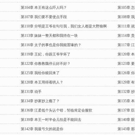
第104章 本王有这么吓人吗？
第105章
第107章 我们要不要使点手段
第108章
第110章 分明是王爷在勾引我，我们女人都是大野狼啊
第111章
第113章 妹妹一整天都和我待在一块
第114章 
第116章 太子的事也是你我能置喙的？
第117章
第119章 王妃，你跟王爷学坏了
第120章
第122章 你教教魏停云好不好？
第123章
第125章 我给你赎回来了
第126章
第128章 本王用得着哄人？
第129章
第131章 动手
第132章 
第134章 抄家抄上瘾了？
第135章
第136章 江柔低个头认个错，邹临肯定会服软
第137章
第139章 本王一时半会儿怕是不能回去
第140章
第142章 我最亏欠的就是你
第143章