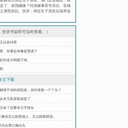
娇媚宿主绑定生子系统
、
满门反派疯批，唯
反了
、
抢我姻缘？转身嫁暴君夺后位
、
皇城
之康熙庶妃
、
快穿：绑定生子系统后福孕连
，登录书架即可实时查看。）
本王以色侍君
 夫君，你看起来像是肾虚了
 王妃你这才刚能下地
议和
全文下载
子都请不动的张院使，你叫来救一个丫头？
钱从本王私库取就是了
本王命？还要本王手指头
本王教你怎么陷害他人，怎么阳奉阴违。
魏琛当众替江娩出头