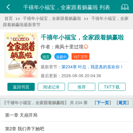
千禧年小福宝，全家跟着躺赢啦 列表
首页
>>
千禧年小福宝，全家跟着躺赢啦
>>
千禧年小福宝，全家
跟着躺赢啦最新章节
千禧年小福宝，全家跟着躺赢啦
作者：
南风十里过境
现言
连载中
107 万字
最新章节：
第234章 叶总，我是真的喜欢你！
最后更新：2026-08-06 20:04:36
返回书页
阅读记录
推荐
TXT下载
【千禧年小福宝，全家跟着躺赢啦】 共 234 章
【
下一页
】 【
尾页
】
第一章 天崩开局
第2章 我们养下她吧