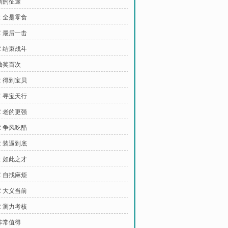
新的征途
 全是零食
 最后一击
 结束战斗
抽奖百次
 得到宝贝
 寻宝天行
 老的更强
 争风吃醋
 装逼到底
 如此之才
 自找麻烦
 大义当前
 测力考核
非常值得