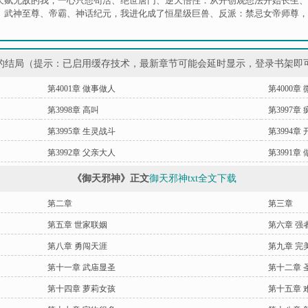
天赋无敌的我，一心只想苟活
、
绝世唐门
、
逆天悟性：从开创观想法开始长生
、
、
武神至尊
、
帝霸
、
神话纪元，我进化成了恒星级巨兽
、
反派：禁忌女帝师尊，
的结局（提示：已启用缓存技术，最新章节可能会延时显示，登录书架即
第4001章 做事做人
第4000章
第3998章 高叫
第3997章
第3995章 生灵战斗
第3994章 
第3992章 父亲大人
第3991章
《御天邪神》正文
御天邪神txt全文下载
第二章
第三章
第五章 世家联姻
第六章 强
第八章 勇闯天涯
第九章 完
第十一章 武庙显圣
第十二章 
第十四章 萝莉女孩
第十五章 