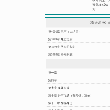
牧守洪荒
、
造化血狱体
万
《御天邪神》
第4001章 尾声（大结局）
第3999章 死亡之后
第3996章 回家的方向
第3993章 好奇到底
第一章
第四章
第七章 离开家族
第十章 钟声飞扬（有阅饼，速抢）
第十三章 神秘身份