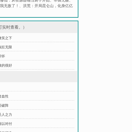
修仙：从在炼器铺当厨子开始
、
帝御无疆
、
我无敌了！
、
洪荒：开局昆仑山，化身亿亿
可实时查看。）
 微笑之下
 疯狂无限
开怀
 做的很好
者血性
美破阵
圣人之力
难以对付