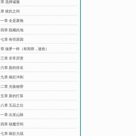
章 选择诚服
章 彼此之间
一章 全是废物
四章 隐藏此地
七章 有些原因
章 做梦一样（有阅饼，速抢）
三章 非常厉害
六章 新的排名
九章 疯狂冲刺
二章 光族秘密
五章 新的打算
八章 五品之位
一章 出发山脉
四章 镇魔空间
七章 疯狂大战