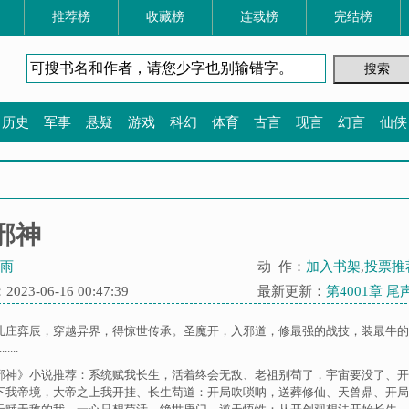
推荐榜
收藏榜
连载榜
完结榜
历史
军事
悬疑
游戏
科幻
体育
古言
现言
幻言
仙侠
邪神
雨
动 作：
加入书架
,
投票推
23-06-16 00:47:39
最新更新：
第4001章 
儿庄弈辰，穿越异界，得惊世传承。圣魔开，入邪道，修最强的战技，装最牛的
....
邪神》小说推荐：
系统赋我长生，活着终会无敌
、
老祖别苟了，宇宙要没了
、
开
下我帝境，大帝之上我开挂
、
长生苟道：开局吹唢呐，送葬修仙
、
天兽鼎
、
开局