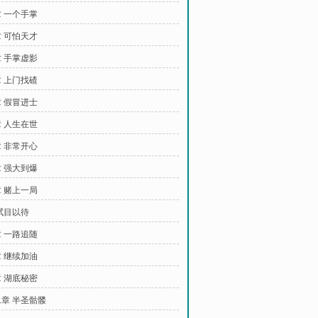
 一个手掌
 可怕天才
 手掌虚影
 上门找碴
 假冒进士
 人生在世
 非常开心
 强大到爆
 赌上一局
拭目以待
 一路追随
 继续加油
 湖底秘密
章 半圣骷髅