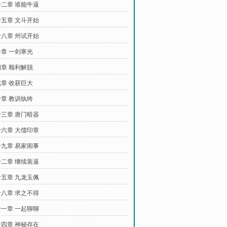
二章 谁能牛逼
五章 文斗开始
八章 州试开始
章 一剑寒光
章 顺利解脱
章 收获巨大
章 教训纨绔
三章 唐门暗器
六章 大儒印章
九章 易家闹事
二章 继续装逼
五章 九龙玉佩
八章 求之不得
一章 一起聊聊
四章 神秘存在