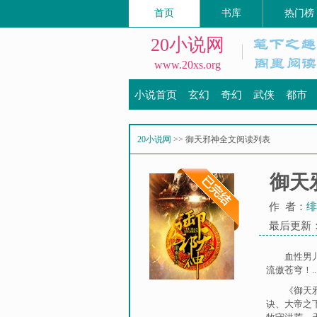
首页
书库
热门榜
20小说网
www.20xs.org
小说首页
玄幻
奇幻
武侠
都市
20小说网
>> 御天邪神全文阅读列表
御天
作 者：
绯
最后更新：20
血性男
流傲苍穹！.....
《御天
诀
、
大帝之