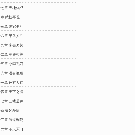
七章 天地仇恨
章 武技再现
三章 陈家事件
六章 半圣关注
九章 来去匆匆
二章 英雄救美
五章 小李飞刀
八章 没有艳福
一章 还有人在
四章 天下之榜
七章 三楼道种
章 美妙爱情
三章 装逼到死
六章 杀人灭口