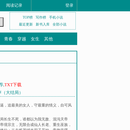
阅读记录
登录
TOP榜
写作榜
手机小说
最近更新
新书入库
全部小说
青春
穿越
女生
其他
荐
,
TXT下载
尾声（大结局）
逼，追最美的女人，守最重的情义，自可风
局长生不死，谁都以为我无敌
、
混沌天帝
帝境宗主，无限合成仙人长老
、
重生巫族，