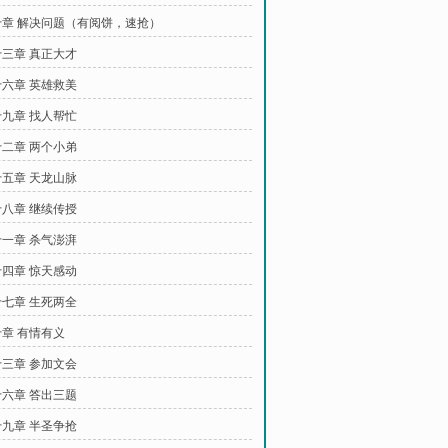
章 解决问题（有阅饼，速抢）
三章 真正大才
六章 英雄救美
九章 找人帮忙
二章 两个小弟
五章 天龙山脉
八章 继续传授
一章 杀气澎湃
四章 惊天感动
七章 生死两全
章 有情有义
三章 参加文会
六章 答出三题
九章 半圣争抢