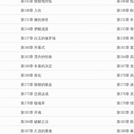
第145章 狠狠地对练
第146章 
第148章 入住
第149章 
第151章 棘的身世
第152章 
第154章 梦醒成真
第155章
第157章 白玉的修罗场
第158章
第160章 开幕式
第161章
第163章 雪卉的性格
第164章 
第166章 冬暮的决定
第167章 
第169章 兽化
第170章 
第172章 狠狠的吸血
第173章 
第175章 交易达成
第176章 
第178章 噬魂草
第179章 
第181章 开魂
第182章 
第184章 破解之法
第185章 
第187章 久违的重逢
第188章 