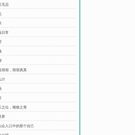
言无忌
机
果
炼日常
望
钱
脚
真真假假，假假真真
么计
场
弈
族长之位，饿狼之胃
世界
成为众人口中的那个自己