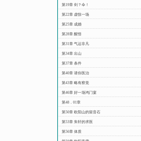
第19章 剑？伞！
第22章 虚惊一场
第25章 成婚
第28章 醒悟
第31章 气运非凡
第34章 出山
第37章 条件
第40章 请你医治
第43章 略有察觉
第46章 好一场鸿门宴
第48．01章
第50章 欧阳山的留音石
第53章 朱轩的求医
第56章 体质