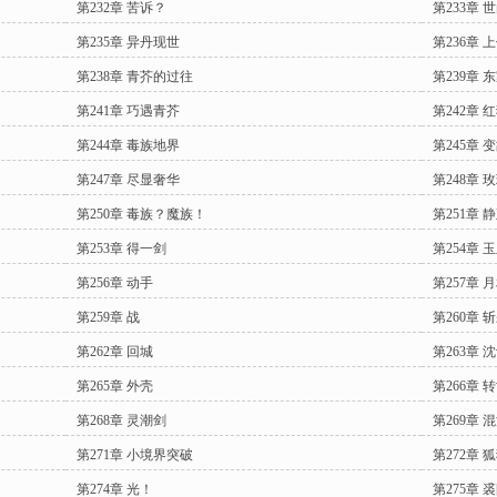
第232章 苦诉？
第233章 
第235章 异丹现世
第236章 
第238章 青芥的过往
第239章 
第241章 巧遇青芥
第242章
第244章 毒族地界
第245章 
第247章 尽显奢华
第248章 
第250章 毒族？魔族！
第251章 
第253章 得一剑
第254章 
第256章 动手
第257章 
第259章 战
第260章 
第262章 回城
第263章 
第265章 外壳
第266章 
第268章 灵潮剑
第269章 
第271章 小境界突破
第272章 
第274章 光！
第275章 