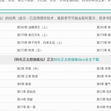
祖巫
、
永恒
、
请公子斩妖
、
天衍鼎
、
长生：开局变成蛇妖
、
白话封神演义新
、
从
仙》的结局（提示：已启用缓存技术，最新章节可能会延时显示，登录书
第582章 油嘴滑舌（上）
第581章
第579章 来日方长（上）
第578章
第576章 稚子何寻，归来太迟（上）
第575章 
第573章 终局（五）
第572章 
《转生正太想做狐仙》正文
转生正太想做狐仙txt全文下载
第2章 序章（中）
第3章 序
第5章 正章 陈老
第6章 爷
第8章 换形
第9章 魔
第11章 原始灵
第12章 也
第14章 突破
第15章 取
第17章 逛一逛
第18章 吃