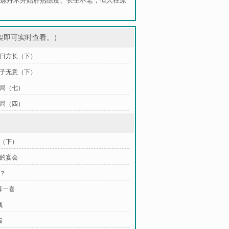
炼丹术开始肝熟练度
、
长生不老，但人在原
架即可实时查看。）
 来日方长（下）
 稚子无意（下）
终局（七）
终局（四）
章（下）
爷的宴会
气？
算一喜
钱
饭