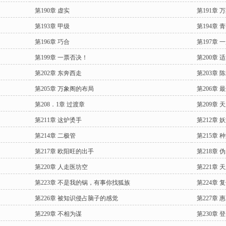
第190章 虚实
第191章 
第193章 甲级
第194章 
第196章 巧合
第197章 
第199章 一票否决！
第200章
第202章 东奔西走
第203章 
第205章 万象阁的布局
第206章 
第208．1章 过渡章
第209章 
第211章 这炉烫手
第212章
第214章 二极管
第215章 
第217章 欧阳旺的出手
第218章 
第220章 人走医坊空
第221章 
第223章 不是我的锅，有事你找狐族
第224章 
第226章 被知识侵占脑子的感觉
第227章 
第229章 不相为谋
第230章 