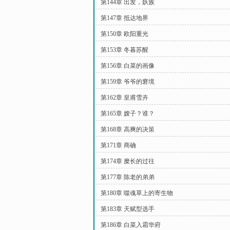
第144章 出发，妖族
第147章 抵达地界
第150章 欧阳重光
第153章 冬暮苏醒
第156章 白菜的画像
第159章 爷爷的窘境
第162章 皇甫雪卉
第165章 嫂子？谁？
第168章 高爽的决策
第171章 商确
第174章 糜长的过往
第177章 陈老的弟弟
第180章 噬魂草上的寄生物
第183章 天赋型选手
第186章 白菜入霜华府