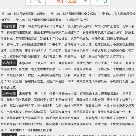
上一页
第1 - 50章
下一页
-
-
穿书50，别人囤米我囤钱 花四海
穿书50，别人囤米我囤钱全文阅读
穿书50，别人囤米我囤钱
-
-
txt下载
穿书50，别人囤米我囤钱最新章节
好看的现言小说
大家在看
六零：冷面军官被科研大佬拿捏了
夫人你马甲又掉了
80年代剽悍土着女
七零下乡
前，我用空间搬空仇家
重生七零夺回巨额家产后她随军了
女修穿越年代收了宝藏下乡了
穿越七
零嫁兵王，带着空间成首富
穿成七十年代心机女
快穿年代女配
军婚娇宠：我在七零修仙强
国
穿书七零：开局送走渣爹继母
穿书七零，娇气知青下乡盘大佬
觉醒记忆后，小炮灰吃瓜发财
虐渣
欲染佛珠
重生年代好年华
穿越四零，我靠空间兴风作浪
快穿之年代文的炮灰心愿
强穿
七零：军哥和空间让我躺赢了
名门天后之重生国民千金
沈总！您抛弃的奶宝月入百万了！
站内强推
不败战神
仕途人生
仙逆
我也是皇叔
重生之为蚁
我在天牢，长生不死
开局作
为实验体的万界之旅
遮天之绝世大黑手
年代1960：穿越南锣鼓巷，
宋檀记事
末世囤百万物资
后，白眼狼悔哭了
权欲：从乡镇到省委大院
汉乡
聚宝仙盆
师刀
雪鹰领主
全球冰封：我打
造了末日安全屋
穿越四合院之开局落户四合院
1952，我带全家搬入南锣鼓巷
系统赋我长生，活
着终会无敌
经典收藏
宋檀记事
重生六零，带着空间抄光女主家
直播算命太准，国家请我出山
穿越四
零，我靠空间兴风作浪
军婚娇宠：我在七零修仙强国
我曝光前世惊炸全网
重生七零：知青在北
大荒
军婚：嫁最强兵王，我一胎双宝
六零：敌特？不不不，那是奖励呀
七零：我有异界交易系
统
七零小孤女，带着空间嫁军官
六零军嫂有点辣：毒舌军官霸道宠
快穿世界吃瓜第一线
七
零：随军辣媳带飞大院暴富逆袭
假千金她直接摆烂发疯啦！
军婚超甜：高冷糙汉又被撩哭了
重
生拒戴绿帽！我改嫁前夫死对头
搬空婆家！随军被骗婚嫁你死对头
重生七零，末世女带着异能杀
疯了
年代甜炸了：寡妇她男人回来啦