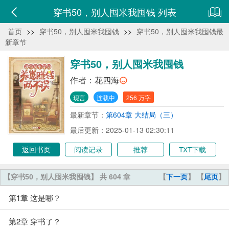
穿书50，别人囤米我囤钱 列表
首页
>>
穿书50，别人囤米我囤钱
>>
穿书50，别人囤米我囤钱最
新章节
穿书50，别人囤米我囤钱
作者：
花四海
现言
连载中
256 万字
最新章节：
第604章 大结局（三）
最后更新：2025-01-13 02:30:11
返回书页
阅读记录
推荐
TXT下载
【穿书50，别人囤米我囤钱】 共 604 章
【
下一页
】 【
尾页
】
第1章 这是哪？
第2章 穿书了？