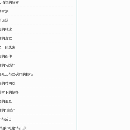
惊心动魄的解密
网时刻
的谜题
消失的林鸢
文鸳的直觉
极光下的线索
林鸢的条件
鸳的“破壁”
深海疑云与曾砚辞的抗拒
断裂的时间线
倒计时下的抉择
沈恪的追查
鸳的“感应”
守护与反击
信号的“礼物”与代价