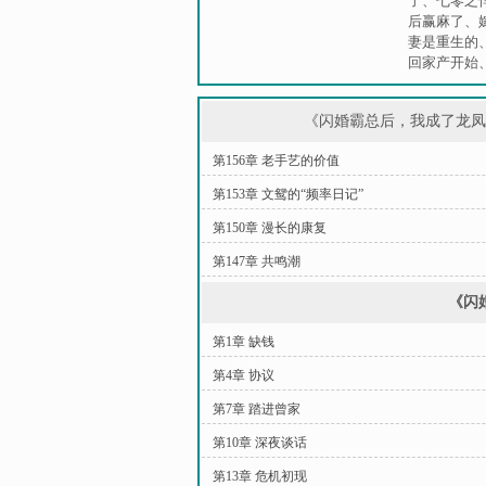
了
、
七零之
后赢麻了
、
妻是重生的
回家产开始
《闪婚霸总后，我成了龙
第156章 老手艺的价值
第153章 文鸳的“频率日记”
第150章 漫长的康复
第147章 共鸣潮
《闪
第1章 缺钱
第4章 协议
第7章 踏进曾家
第10章 深夜谈话
第13章 危机初现