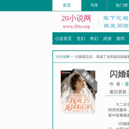
首页
书库
热门榜
20小说网
www.20xs.org
小说首页
玄幻
奇幻
武侠
都市
20小说网
>> 闪婚霸总后，我成了龙凤胎后妈最
闪婚
作 者：
落
最后更新：20
大二女
聘突然砸来
家中怪事频
《闪婚