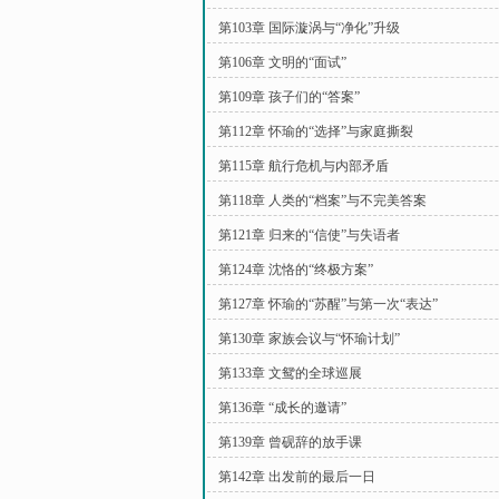
第103章 国际漩涡与“净化”升级
第106章 文明的“面试”
第109章 孩子们的“答案”
第112章 怀瑜的“选择”与家庭撕裂
第115章 航行危机与内部矛盾
第118章 人类的“档案”与不完美答案
第121章 归来的“信使”与失语者
第124章 沈恪的“终极方案”
第127章 怀瑜的“苏醒”与第一次“表达”
第130章 家族会议与“怀瑜计划”
第133章 文鸳的全球巡展
第136章 “成长的邀请”
第139章 曾砚辞的放手课
第142章 出发前的最后一日