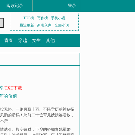
阅读记录
登录
TOP榜
写作榜
手机小说
最近更新
新书入库
全部小说
青春
穿越
女生
其他
荐
,
TXT下载
手艺的价值
投无路。一则月薪十万、不限学历的神秘招
凤胎的后妈！此前二十位育儿嫂接连溃败，
...
情诱引
、
搬空钱财：下乡的娇知青她军婚