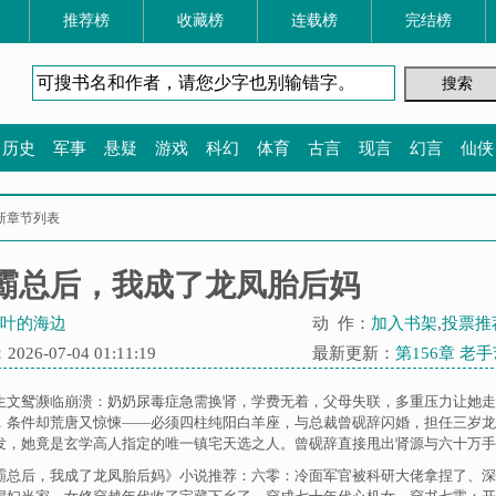
推荐榜
收藏榜
连载榜
完结榜
历史
军事
悬疑
游戏
科幻
体育
古言
现言
幻言
仙侠
新章节列表
霸总后，我成了龙凤胎后妈
叶的海边
动 作：
加入书架
,
投票推
26-07-04 01:11:19
最新更新：
第156章 老
生文鸳濒临崩溃：奶奶尿毒症急需换肾，学费无着，父母失联，多重压力让她走
，条件却荒唐又惊悚——必须四柱纯阳白羊座，与总裁曾砚辞闪婚，担任三岁龙
发，她竟是玄学高人指定的唯一镇宅天选之人。曾砚辞直接甩出肾源与六十万手术费
霸总后，我成了龙凤胎后妈》小说推荐：
六零：冷面军官被科研大佬拿捏了
、
深