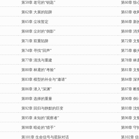
第59章 老宅的“钥匙”
第60章 
第62章 大展的陷阱
第63章 收
第65章 尘埃暂定
第66章 新
第68章 尘封的“倒影”
第69章 
第71章 双重陷阱
第72章 
第74章 寻找“回声”
第75章 
第77章 清洗与重建
第78章 
第80章 林鸢的“考验”
第81章 文
第83章 模型的补全与“邀请”
第84章 
第86章 潜入“深渊”
第87章 
第89章 选择的重量
第90章 
第92章 回归与静默的巨变
第93章 
第95章 未知的“观察者”
第96章 文
第98章 暗处的“猎手”
第99章 
第101章 生命信号与星际对话
第102章 