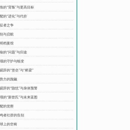
沈恪的“背叛”与更高目标
文鸳的“进化”与代价
远征者之争
告别与启航
文明档案馆
怀瑜的“问题”与归途
 怀瑾的守护与蜕变
曾砚辞的“堡垒”与“桥梁”
新势力的觊觎
 曾砚辞的“隐忧”与身体预警
 怀瑾的“新曾氏”与未来蓝图
文鸳的觉察
 共鸣者社群的告别
地球上的空椅