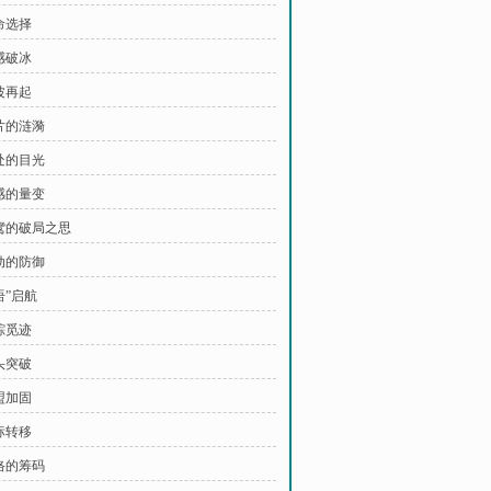
命选择
感破冰
波再起
照片的涟漪
暗处的目光
情感的量变
文鸳的破局之思
主动的防御
语”启航
踪觅迹
头突破
盟加固
标转移
沈恪的筹码