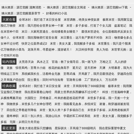
-
-
-
熵火燎原：源芯觉醒 漫舞清愁
熵火燎原：源芯觉醒全文阅读
熵火燎原：源芯觉醒txt下载
-
熵火燎原：源芯觉醒最新章节
好看的科幻小说
大家在看
全球冰封：我打造了末日安全屋
末世调教，绝美女神变奴隶
极寒末世：我用聚宝盆
囤亿万物资
末世：我只想给全世界女神一个家
末世：多子多福，打造了个女儿国
盗墓笔记
我
在末世种个田
末日：大家死里逃生，你却搂着美女睡觉？
最强末世进化
全位面都跪求反派女主
做个人
全球末世：我狂囤物资打造安全屋
末日重生：这只丧尸萝莉不对劲
末日：物资爆仓多点
女神不过分吧
快穿之位面养成记2
末世：美女大厦，我觉醒多子多福
末世重生：我只是个囤满
亿万物资的小菜鸟
龙珠开局，寻爱超神，漫游诸天！
大汉科技帝国
美人为馅
末世零元购：这
个空间不对劲
站内强推
太荒吞天诀
风水之王
官场：救了女领导后，我一路飞升
万相之王
凡人的骄
傲
龙族
惊世凤鸣：至尊大小姐
校花的贴身高手
遮天记
逆天邪神
天渊
大明暴君，我为大
明续运三百年
系统赋我长生，活着终会无敌
至尊武魂
开局废了，我开启最强进化
穿越四合院
之开局落户四合院
院士重生：回到1975当知青
官路青云梯
工厂里的女人
万古武帝
经典收藏
全球冰封：我打造了末日安全屋
末世：开局我夺取了SSS级异能
极寒末世：我用聚
宝盆囤亿万物资
我在星际重着山海经
用废土世界的东西赚钱不过分吧？
科技：打造巅峰华夏，
从横推鹰酱开始
大国院士
开维修店，咋来的都是校花机甲师
末世多子多福，我一天捡一个女
神
我物资多，末世多几个女神合理吧
末世：我能看见血条，杀怪掉宝
谢邀，刚穿越就被发现
了
四合院之带着超市降临
末世：复兴人类？多子多福自己生
末世多子多福，从美艳老板娘开
始
最终神职
末日！别人求生，我游山玩水
学霸的军工科研系统
末世：美女大厦，我觉醒多子
多福
无限：从明日方舟开始
最近更新
美食大佬在星际只想赚钱
星际驯夫：开局扇了SSS级哨兵
我在星际重塑华夏文