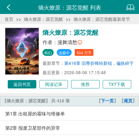
熵火燎原：源芯觉醒 列表
首页
>>
熵火燎原：源芯觉醒
>>
熵火燎原：源芯觉醒最新章节
熵火燎原：源芯觉醒
作者：
漫舞清愁
科幻
连载中
504 万字
最新章节：
第416章 旧尊折锋轻新锐，偏执碎于
实干功
最后更新：2026-08-06 17:15:48
返回书页
阅读记录
推荐
TXT下载
【熵火燎原：源芯觉醒】 共 418 章
【
下一页
】 【
尾页
】
第1章 出租屋的霉味与维修单
第2章 报废卫星部件的异常