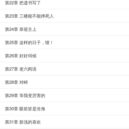
第22章 把遗书写了
第23章 三楼能不能摔死人
第24章 恭迎主上
第25章 这样的日子，啧！
第26章 好好伺候
第27章 老六阎语
第28章 对峙
第29章 等我变厉害的
第30章 眼前皆是沧海
第31章 肤浅的喜欢