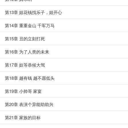
第13章 姐花钱找乐子，姐开心
第14章 重重金山 千军万马
第15章 丑的立刻打死
第16章 为了人类的未来
第17章 奴等恭候大驾
第18章 越有钱 越不愿低头
第19章 小帅哥 家宴
第20章 表演个异能助助兴
第21章 家族的目标