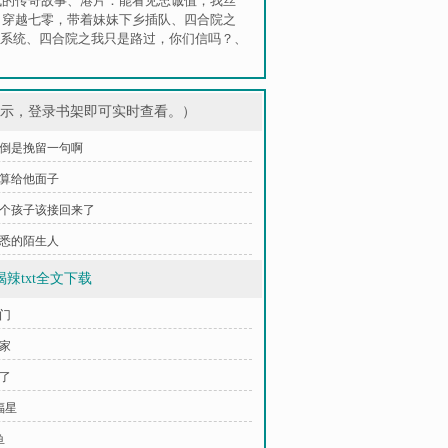
代的传奇故事
、
港片：能看见忠诚值，我丝
、
穿越七零，带着妹妹下乡插队
、
四合院之
系统
、
四合院之我只是路过，你们信吗？
、
显示，登录书架即可实时查看。）
 你倒是挽留一句啊
还算给他面子
 那个孩子该接回来了
熟悉的陌生人
辣txt全文下载
上门
当家
财了
福星
鱼