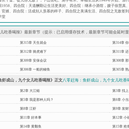
省长千金
、
徒儿你无敌了，下山去吧
、
测字有术
、
幸福生活从1949年开始
、
加
1958
、
四合院：天道酬勤让生活更美好
、
四合院：继承小酒馆，嫂子徐慧真
、
官婿
、
四合院：活成别人羡慕的样子
、
四合院之美满生活
、
四合院之无敌签到
学堂
女儿吃香喝辣》最新章节（提示：已启用缓存技术，最新章节可能会延时
第315章 天生就会
第314章
第312章 骑虎难下
第311章 
第309章 安保会议
第308章
第306章 一船的鳗鱼
第305章 
鱼虾成山，九个女儿吃香喝辣》正文
八零赶海：鱼虾成山，九个女儿吃香喝
第2章 大江鲢
第3章 找
第5章 我是那种人吗？
第6章 小
第8章 江虾
第9章 发
第11章 好本事
第12章 小
第14章 黄颡鱼
第15章 抢