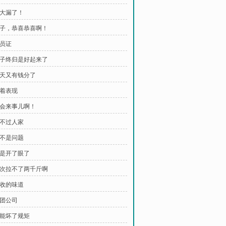
捡大漏了！
 涛子，恭喜恭喜啊！
船员证
 日子终归是好起来了
 今天又有钱分了
争着表现
 挺会来事儿啊！
比不过人家
钱不是问题
真是开了眼了
 一次拉不了两千斤啊
丰收的味道
集团公司
不能坏了规矩