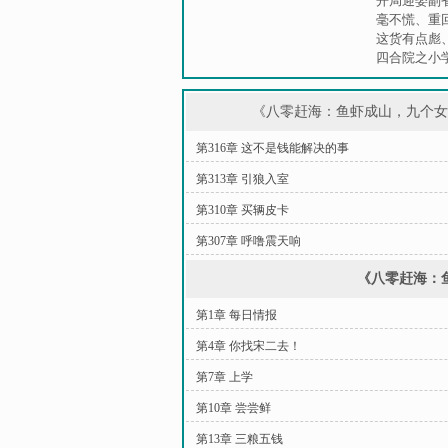
开局迎娶副
毫不慌
、
重回
这货有点彪
四合院之小
《八零赶海：鱼虾成山，九个
第316章 这不是钱能解决的事
第313章 引狼入室
第310章 买辆皮卡
第307章 呼噜震天响
《八零赶海：
第1章 每日情报
第4章 你找宋二去！
第7章 上学
第10章 尝尝鲜
第13章 三粮五钱