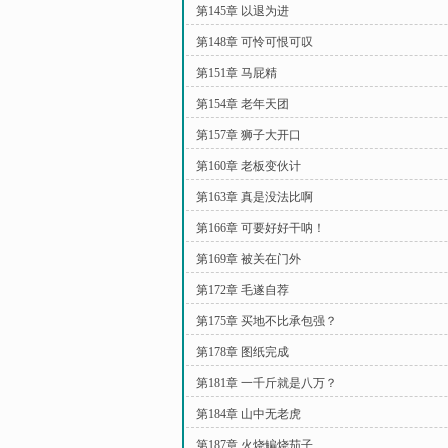
第145章 以退为进
第148章 可怜可恨可叹
第151章 马屁精
第154章 老年天团
第157章 狮子大开口
第160章 老板变伙计
第163章 真是没法比啊
第166章 可要好好干呐！
第169章 被关在门外
第172章 毛遂自荐
第175章 买地不比承包强？
第178章 图纸完成
第181章 一千斤就是八万？
第184章 山中无老虎
第187章 火烧鳊烧茄子