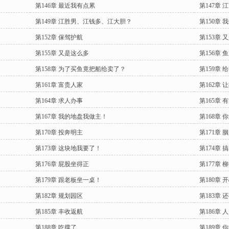
第146章 最近我有点累
第147章
第149章 江胜男、江钱多、江大胆？
第150章
第152章 保驾护航
第153章
第155章 又是这么多
第156章 
第158章 为了买鱼竟把船给卖了？
第159章 
第161章 富贵人家
第162章
第164章 求人办事
第165章
第167章 我的地盘我做主！
第168章
第170章 投奔明主
第171章 
第173章 这块地我要了！
第174章
第176章 屁股坐得正
第177章 
第179章 跟老板坐一桌！
第180章 
第182章 规划园区
第183章 
第185章 丰收返航
第186章 
第188章 吃撑了
第189章