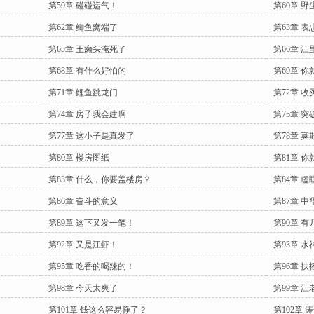
第59章 碰碰运气！
第60章 
第62章 鲫鱼窝端了
第63章 表
第65章 王癞头淹死了
第66章 江
第68章 有什么好怕的
第69章 
第71章 鲤鱼跳龙门
第72章 收
第74章 房子我会建啊
第75章 
第77章 这小子是真发了
第78章 
第80章 楼房图纸
第81章 
第83章 什么，你要盖楼房？
第84章 
第86章 奋斗的意义
第87章 
第89章 这下又发一笔！
第90章 
第92章 又是江虾！
第93章 水
第95章 吃香的喝辣的！
第96章 扶
第98章 今天太爽了
第99章 
第101章 钱这么容易挣了？
第102章