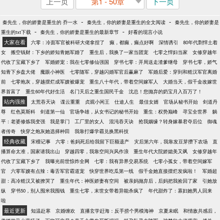
上一页
第1 - 50章
下一页
-
-
秦先生，你的娇妻是重生的 乔一水
秦先生，你的娇妻是重生的全文阅读
秦先生，你的娇妻是
-
-
重生的txt下载
秦先生，你的娇妻是重生的最新章节
好看的现言小说
大家在看
六零：冷面军官被科研大佬拿捏了
癫，都癫，癫点好啊
深情诱引
80年代剽悍土着
女
搬空钱财：下乡的娇知青她军婚了
重生后，我换了一家当团宠
七零之悍妇当家
女修穿越年
代收了宝藏下乡了
军婚娇宠：我在七零修仙强国
穿书七零：开局送走渣爹继母
穿书七零，娇气
知青下乡盘大佬
魔眼小神医
七零随军，穿越闪婚军官后赢麻了
军婚后爱：穿到和糙汉军官离婚
前
七零炮灰，穿越摆烂成军嫂被爆宠
重生八十年代，带着空间嫁军人
大婚当天，假千金改嫁世
界首富了
重生60年代好生活
名门天后之重生国民千金
沈总！您抛弃的奶宝月入百万了！
站内强推
太荒吞天诀
谍云重重
贞观小闲王
仕途人生
最佳女婿
官场从秘书开始
剑道丹
尊
红色莫斯科
剑道第一仙
官场争雄，从女书记的秘书开始
重生：权势巅峰
寻宝全世界
躺
平：老婆修炼我变强
我是掌门
工厂里的女人
混沌吞天诀
抢我姻缘？转身嫁暴君夺后位
御魂
者传奇
快穿之炮灰她选择种田
我靠打爆学霸兑换黑科技
经典收藏
宋檀记事
六零：爸妈死后给我留下巨额遗产
灾后第六年，我靠发豆芽攒下农场
直
播算命太准，国家请我出山
穿越四零，我靠空间兴风作浪
重生年代大院娇媳美又飒
女修穿越年
代收了宝藏下乡了
我曝光前世惊炸全网
七零：我有异界交易系统
七零小孤女，带着空间嫁军
官
六零军嫂有点辣：毒舌军官霸道宠
快穿世界吃瓜第一线
假千金她直接摆烂发疯啦！
军婚超
甜：高冷糙汉又被撩哭了
重生年代：神医娇妻有空间
被亲妈抛弃后，后妈把我捡回了家
引她放
纵
穿书50，别人囤米我囤钱
重生七零，末世女带着异能杀疯了
年代甜炸了：寡妇她男人回来
啦
最近更新
知温赴寒
京婚缠欢
直播玄学赶海：反手捞个男模海神
京夏未眠
和情敌共感后，