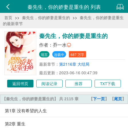
秦先生，你的娇妻是重生的 列表
首页
>>
秦先生，你的娇妻是重生的
>>
秦先生，你的娇妻是重生
的最新章节
秦先生，你的娇妻是重生的
作者：
乔一水
现言
连载中
687 万字
最新章节：
第2116章 大结局
最后更新：2023-06-16 00:47:39
返回书页
阅读记录
推荐
TXT下载
【秦先生，你的娇妻是重生的】 共 2115 章
【
下一页
】 【
尾页
】
第1章 没有希望的人生
第2章 重生