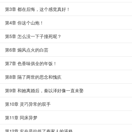
第3章 都在后悔，这个感觉真好！
第4章 你这个山炮！
第5章 怎么没一下子撞死呢？
第6章 煽风点火的白芸
第7章 色香味俱全的年饭！
第8章 隔了两世的思念和愧疚
第9章 和她离婚后，秦以泽好像一直未娶
第10章 灵巧异常的双手
第11章 同床异梦
第12章 实在是拉低了秦家人的逼格