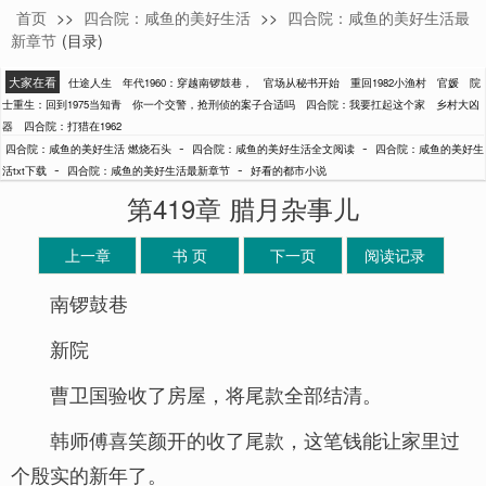
首页
>>
四合院：咸鱼的美好生活
>>
四合院：咸鱼的美好生活最
燃烧石头
新章节
(目录)
大家在看
仕途人生
年代1960：穿越南锣鼓巷，
官场从秘书开始
重回1982小渔村
官媛
院
士重生：回到1975当知青
你一个交警，抢刑侦的案子合适吗
四合院：我要扛起这个家
乡村大凶
器
四合院：打猎在1962
-
-
四合院：咸鱼的美好生活 燃烧石头
四合院：咸鱼的美好生活全文阅读
四合院：咸鱼的美好生
-
-
活txt下载
四合院：咸鱼的美好生活最新章节
好看的都市小说
第419章 腊月杂事儿
上一章
书 页
下一页
阅读记录
南锣鼓巷
新院
曹卫国验收了房屋，将尾款全部结清。
韩师傅喜笑颜开的收了尾款，这笔钱能让家里过
个殷实的新年了。