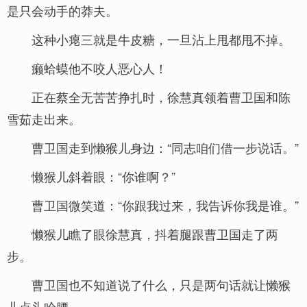
是只会动手的莽夫。
这种小瘪三就是牛皮糖，一旦沾上甩都甩不掉。
癞蛤蟆他不咬人恶心人！
正在蔡全无苦苦挣扎时，徐慧真领着曹卫国和陈
雪茹走出来。
曹卫国走到懒猴儿身边：“同志咱们借一步说话。”
懒猴儿斜着眼：“你谁啊？”
曹卫国微笑道：“你跟我过来，我告诉你我是谁。”
懒猴儿瞧了眼徐慧真，抖着腿跟曹卫国走了两
步。
曹卫国也不知道说了什么，只是两句话就让懒猴
儿点头哈腰。