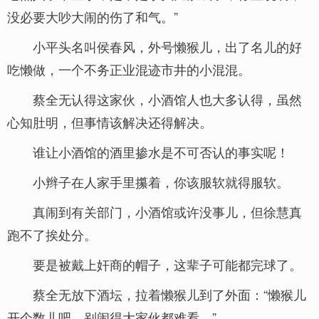
没必要大吵大闹的伤了和气。”
小平头名叫侯春风，外号懒猴儿，出了名儿的好
吃懒做，一个不务正业混迹市井的小混混。
蔡全无认得这家伙，小酒馆人也大多认得，虽然
心知肚明，但事情该解决还得解决。
谁让小酒馆的酒里掺水是不可否认的事实呢！
小辫子在人家手里攥着，你该服软就得服软。
真闹到有关部门，小酒馆或许没事儿，但徐慧真
跑不了挨处分。
要是被戴上奸商的帽子，这辈子可能都完球了。
蔡全无放下酒坛，拉着懒猴儿到了外面：“懒猴儿
开个数儿吧，别闹得大家伙都难看。”