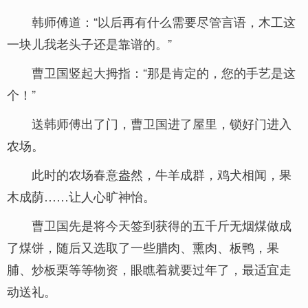
韩师傅道：“以后再有什么需要尽管言语，木工这
一块儿我老头子还是靠谱的。”
曹卫国竖起大拇指：“那是肯定的，您的手艺是这
个！”
送韩师傅出了门，曹卫国进了屋里，锁好门进入
农场。
此时的农场春意盎然，牛羊成群，鸡犬相闻，果
木成荫……让人心旷神怡。
曹卫国先是将今天签到获得的五千斤无烟煤做成
了煤饼，随后又选取了一些腊肉、熏肉、板鸭，果
脯、炒板栗等等物资，眼瞧着就要过年了，最适宜走
动送礼。