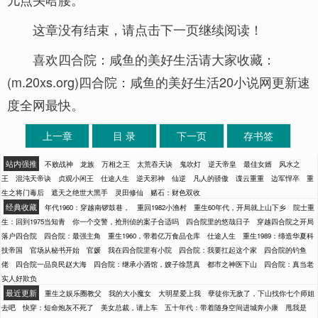
这章没有结束，请点击下一页继续阅读！
喜欢四合院：咸鱼的美好生活请大家收藏：
(m.20xs.org)四合院：咸鱼的美好生活20小说网更新速
度全网最快。
上一章
目 录
下一页
存书签
站内强推
不败战神
龙族
万相之王
太荒吞天诀
鬼吹灯
逆天帝皇
最佳女婿
风水之
王
混沌天帝诀
贞观小闲王
仕途人生
逆天邪神
仙逆
凡人的骄傲
谍云重重
边军悍卒
重
生之将门毒后
遮天之绝世大黑手
灵田修仙
赌石：财色双收
经典收藏
年代1960：穿越南锣鼓巷，
重回1982小渔村
重生60年代，开局就上山下乡
院士重
生：回到1975当知青
你一个交警，抢刑侦的案子合适吗
四合院里的悠哉日子
穿越四合院之开局
落户四合院
四合院：最强主角
重生1960，带着亿万食品仓库
仕途人生
重生1989：缔造华夏科
技帝国
官场从秘书开始
官媛
我在四合院里有小院
四合院：我要扛起这个家
四合院的钓鱼
佬
四合院一品良民赵大海
四合院：继承小酒馆，嫂子徐慧真
都市之神医下山
四合院：真当老
实人好欺负
最近更新
重生之娱乐圈教父
我的大小魔女
大明星爱上我
孽徒你无敌了，下山找你七个师姐
去吧
快穿：短命炮灰不死了
美女总裁，请上车
五十年代：带着随身空间进城奔小康
甩我是