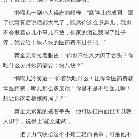
懒猴儿一副小人得志的模样：“窝脖儿你成啊，跟
了徐慧真后说话都大气了，既然你这么识趣儿，我也
不会揪着点儿小事儿不放，你家的酒让我喝了肚子
疼，我要给十块八块的医药费不过分吧。”
蔡全无耷拉着眼皮：“你也不怕风大闪了舌头？你
吃什么灵丹妙药需要十块八块？”
懒猴儿冷笑道：“你管我吃什么！让你拿医药费就
拿医药费，哪儿那么多废话！你是不是不给面儿啊！
想让你家老板娘蹲局子？”
蔡全无紧紧的攥着拳头，他可以扛白面也可以教
人识字，说得上“能文能武”。
一把子力气收拾这个小瘪三轻而易举，可是他不