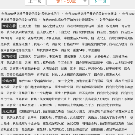
上一页
第1 - 50章
下一页
-
-
年代1959从病秧子开始的美好 爱吃老虎的牛
年代1959从病秧子开始的美好全文阅读
年代1959
-
-
从病秧子开始的美好txt下载
年代1959从病秧子开始的美好最新章节
好看的都市小说
大家在看
仕途人生
官媛
赌石之财色无双
我在精神病院学斩神
重生：权势巅峰
青云官
路：从小职员到封疆大吏
徒儿你无敌了，下山去吧
四合院的钓鱼佬
四合院，别惹我
四合院从
1953开始
四合院：魂穿成烈属，浑身正能量
幸福生活从1949年开始
夜北王
我靠打爆学霸兑换
黑科技
重生徐江独子，我绝不下线
四合院：打猎在1962
带顶级空间回六零，我有亿万物资
我
在四合院要做修仙大佬！
加代的传奇故事
四合院：重生54年，邻居傻柱
站内强推
武道凌天
穿越星际：妻荣夫贵
谍云重重
九天剑主
从笑傲开始，无限被动光
环
我也是皇叔
天渊
重生：权势巅峰
寻宝全世界
四合院里的悠哉日子
权欲：从乡镇到省委
大院
天灾第十年跟我去种田
大明新命记
剑来
汉乡
综武：开局圣心诀，躺平就变强
四合
院：带着娄晓娥提前躺平
玄浑道章
封总，太太想跟你离婚很久了
四合院：霸道的人生
经典收藏
年代1960：穿越南锣鼓巷，
你一个交警，抢刑侦的案子合适吗
官媛
我在四合院里
有小院
四合院：你们越激动我越兴奋
重生60带空间
我在精神病院学斩神
四合院之我也来凑热
闹
四合院：开局就王炸！一个别想跑
重生：权势巅峰
我不是戏神
四合院之小学堂
四合院苟
生七十年
医路官途
官场：美女领导带我青云直上
四合院：真当老实人好欺负
四合院：杀神降
临
四合院：开局八级钳工，众禽破防
开局同学会上中奖两亿五千万
四合院之平静生活
最近更新
双胞胎萝莉上门，她妈病娇女教授
我的大小魔女
甩我是吧？那就捡个校花回家当老
婆
我的区长老婆
灵事录
我被炒后，市值暴跌，女总裁哭了
离婚后，我成为了医学传奇！
权
力巅峰：从拒绝省厅千金开始
重生成游戏玩家
医武双绝
明明是合约，她们却想假戏真做
我的
游戏直通万界
最强战神
重生85：运气好亿点，我靠赶海成首富
规则怪谈：但我养的是邪神