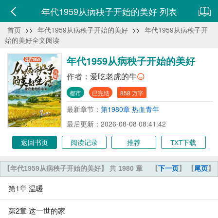
年代1959从病秧子开始的美好 列表
首页
>>
年代1959从病秧子开始的美好
>>
年代1959从病秧子开
始的美好全文阅读
年代1959从病秧子开始的美好
作者：
爱吃老虎的牛
都市
已完结
858 万字
最新章节：
第1980章 热血青年
最后更新：2026-08-08 08:41:42
返回书页
阅读记录
推荐
TXT下载
【年代1959从病秧子开始的美好】 共 1980 章
【
下一页
】 【
尾页
】
第1章 温暖
第2章 这一世的家