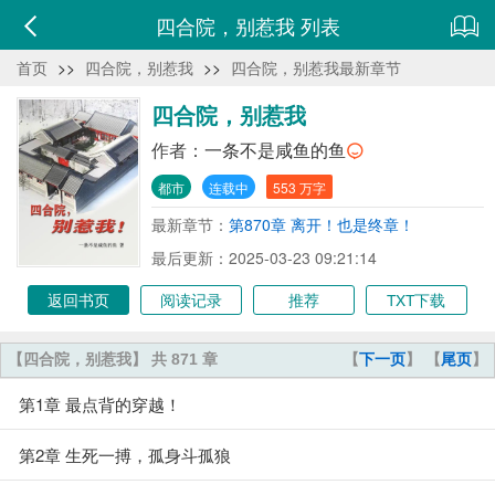
四合院，别惹我 列表
首页
>>
四合院，别惹我
>>
四合院，别惹我最新章节
四合院，别惹我
作者：
一条不是咸鱼的鱼
都市
连载中
553 万字
最新章节：
第870章 离开！也是终章！
最后更新：2025-03-23 09:21:14
返回书页
阅读记录
推荐
TXT下载
【四合院，别惹我】 共 871 章
【
下一页
】 【
尾页
】
第1章 最点背的穿越！
第2章 生死一搏，孤身斗孤狼