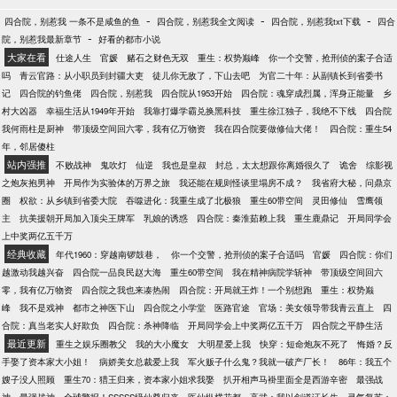
-
-
-
四合院，别惹我 一条不是咸鱼的鱼
四合院，别惹我全文阅读
四合院，别惹我txt下载
四合
-
院，别惹我最新章节
好看的都市小说
大家在看
仕途人生
官媛
赌石之财色无双
重生：权势巅峰
你一个交警，抢刑侦的案子合适
吗
青云官路：从小职员到封疆大吏
徒儿你无敌了，下山去吧
为官二十年：从副镇长到省委书
记
四合院的钓鱼佬
四合院，别惹我
四合院从1953开始
四合院：魂穿成烈属，浑身正能量
乡
村大凶器
幸福生活从1949年开始
我靠打爆学霸兑换黑科技
重生徐江独子，我绝不下线
四合院
我何雨柱是厨神
带顶级空间回六零，我有亿万物资
我在四合院要做修仙大佬！
四合院：重生54
年，邻居傻柱
站内强推
不败战神
鬼吹灯
仙逆
我也是皇叔
封总，太太想跟你离婚很久了
诡舍
综影视
之炮灰抱男神
开局作为实验体的万界之旅
我还能在规则怪谈里塌房不成？
我省府大秘，问鼎京
圈
权欲：从乡镇到省委大院
吞噬进化：我重生成了北极狼
重生60带空间
灵田修仙
雪鹰领
主
抗美援朝开局加入顶尖王牌军
乳娘的诱惑
四合院：秦淮茹赖上我
重生鹿鼎记
开局同学会
上中奖两亿五千万
经典收藏
年代1960：穿越南锣鼓巷，
你一个交警，抢刑侦的案子合适吗
官媛
四合院：你们
越激动我越兴奋
四合院一品良民赵大海
重生60带空间
我在精神病院学斩神
带顶级空间回六
零，我有亿万物资
四合院之我也来凑热闹
四合院：开局就王炸！一个别想跑
重生：权势巅
峰
我不是戏神
都市之神医下山
四合院之小学堂
医路官途
官场：美女领导带我青云直上
四
合院：真当老实人好欺负
四合院：杀神降临
开局同学会上中奖两亿五千万
四合院之平静生活
最近更新
重生之娱乐圈教父
我的大小魔女
大明星爱上我
快穿：短命炮灰不死了
悔婚？反
手娶了资本家大小姐！
病娇美女总裁爱上我
军火贩子什么鬼？我就一破产厂长！
86年：我五个
嫂子没人照顾
重生70：猎王归来，资本家小姐求我娶
扒开相声马褂里面全是西游辛密
最强战