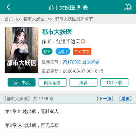
都市大妖医 列表
首页
>>
都市大妖医
>>
都市大妖医最新章节
都市大妖医
作者：
红透半边天
都市
连载中
710 万字
最新章节：
第1729章 返回冥界
最后更新：2026-08-07 00:18:15
返回书页
阅读记录
推荐
TXT下载
【都市大妖医】 共 1729 章
【
下一页
】 【
尾页
】
第1章 叶楚出狱，无耻家人
第2章 从此以后，再无瓜葛