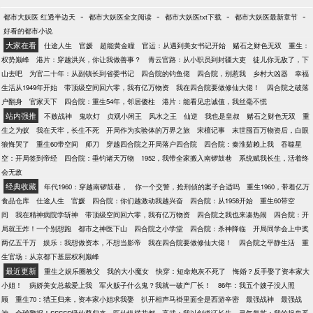
-
-
-
-
都市大妖医 红透半边天
都市大妖医全文阅读
都市大妖医txt下载
都市大妖医最新章节
好看的都市小说
大家在看
仕途人生
官媛
超能黄金瞳
官运：从遇到美女书记开始
赌石之财色无双
重生：
权势巅峰
港片：穿越洪兴，你让我做善事？
青云官路：从小职员到封疆大吏
徒儿你无敌了，下
山去吧
为官二十年：从副镇长到省委书记
四合院的钓鱼佬
四合院，别惹我
乡村大凶器
幸福
生活从1949年开始
带顶级空间回六零，我有亿万物资
我在四合院要做修仙大佬！
四合院之破落
户翻身
官家天下
四合院：重生54年，邻居傻柱
港片：能看见忠诚值，我丝毫不慌
站内强推
不败战神
鬼吹灯
贞观小闲王
风水之王
仙逆
我也是皇叔
赌石之财色无双
重
生之为蚁
我在天牢，长生不死
开局作为实验体的万界之旅
宋檀记事
末世囤百万物资后，白眼
狼悔哭了
重生60带空间
师刀
穿越四合院之开局落户四合院
四合院：秦淮茹赖上我
吞噬星
空：开局签到帝经
四合院：垂钓诸天万物
1952，我带全家搬入南锣鼓巷
系统赋我长生，活着终
会无敌
经典收藏
年代1960：穿越南锣鼓巷，
你一个交警，抢刑侦的案子合适吗
重生1960，带着亿万
食品仓库
仕途人生
官媛
四合院：你们越激动我越兴奋
四合院：从1958开始
重生60带空
间
我在精神病院学斩神
带顶级空间回六零，我有亿万物资
四合院之我也来凑热闹
四合院：开
局就王炸！一个别想跑
都市之神医下山
四合院之小学堂
四合院：杀神降临
开局同学会上中奖
两亿五千万
娱乐：我想做资本，不想当影帝
我在四合院要做修仙大佬！
四合院之平静生活
重
生官场：从京都下基层权利巅峰
最近更新
重生之娱乐圈教父
我的大小魔女
快穿：短命炮灰不死了
悔婚？反手娶了资本家大
小姐！
病娇美女总裁爱上我
军火贩子什么鬼？我就一破产厂长！
86年：我五个嫂子没人照
顾
重生70：猎王归来，资本家小姐求我娶
扒开相声马褂里面全是西游辛密
最强战神
最强战