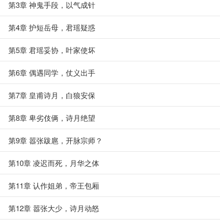
第3章 神鬼手段，以气成针
第4章 护短岳母，君瑶疑惑
第5章 君瑶妥协，叶家使坏
第6章 偶遇同学，仗义出手
第7章 皇甫诗月，白狼安保
第8章 卑劣伎俩，诗月绝望
第9章 嚣张跋扈，开脉宗师？
第10章 凌迟而死，月华之体
第11章 认作姐弟，帝王包厢
第12章 嚣张大少，诗月动怒