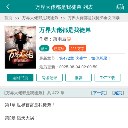
万界大佬都是我徒弟 列表
首页
>>
万界大佬都是我徒弟
>>
万界大佬都是我徒弟全文阅读
万界大佬都是我徒弟
作者：
落雨辰
都市
已完结
208 万字
最新章节：
第472章 这盛世，如你所愿！
最后更新：2025-08-04 02:00:59
返回书页
阅读记录
推荐
TXT下载
【万界大佬都是我徒弟】 共 472 章
【
下一页
】 【
尾页
】
第1章 世界首富是我徒弟！
第2章 滔天大祸！