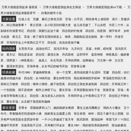
-
-
-
万界大佬都是我徒弟 落雨辰
万界大佬都是我徒弟全文阅读
万界大佬都是我徒弟txt下载
万
-
界大佬都是我徒弟最新章节
好看的都市小说
大家在看
仕途人生
官媛
赌石之财色无双
官场：分手后，我转身考上省组部
港片：穿越洪
兴，你让我做善事？
青云官路：从小职员到封疆大吏
徒儿你无敌了，下山去吧
为官二十年：从
副镇长到省委书记
四合院：我要扛起这个家
四合院的钓鱼佬
四合院，别惹我
测字有术
乡村
大凶器
夜北王
官途：救了领导后我扶摇直上
御兽，我能制定进化路线
第一序列
丹道宗
师
开局同学会上中奖两亿五千万
四合院，你说你惹他干嘛
站内强推
太荒吞天诀
战场合同工
混沌天帝诀
九天剑主
灵墟，剑棺，瞎剑客
混沌吞天
诀
遮天记
我也是皇叔
四合院：最强主角
丹武双绝
边军悍卒
盖世神医
神医凰后：傲娇暴
君，强势宠！（神医凰后）
蛊真人
长生苟道：开局吹唢呐，送葬修仙
万古第一神
太古至
尊
最强末世进化
官场争雄，从女书记的秘书开始
官路青云梯
经典收藏
年代1960：穿越南锣鼓巷，
你一个交警，抢刑侦的案子合适吗
官媛
四合院：你们
越激动我越兴奋
四合院：从1958开始
重生60带空间
我在精神病院学斩神
带顶级空间回六零，
我有亿万物资
四合院：继承小酒馆，嫂子徐慧真
四合院之我也来凑热闹
四合院：开局就王炸！
一个别想跑
我不是戏神
都市之神医下山
重生官场：开局迎娶副省长千金
医路官途
官场：美
女领导带我青云直上
四合院：真当老实人好欺负
开局同学会上中奖两亿五千万
四合院之平静生
活
重生官场：从京都下基层权利巅峰
最近更新
至尊令
双胞胎萝莉上门，她妈病娇女教授
重生之娱乐圈教父
我的大小魔女
五十
年代：带着随身空间进城奔小康
病娇美女总裁爱上我
苍生有我
86年：我五个嫂子没人照顾
扒
开相声马褂里面全是西游辛密
一不小心穿越成了老天爷
医武双绝
最强战神
举国飞升！十四亿
魔修吓哭异界
充值系统不正经，开局暴打拜金女
重生1961：我的签到系统能种田
医仙纵横花