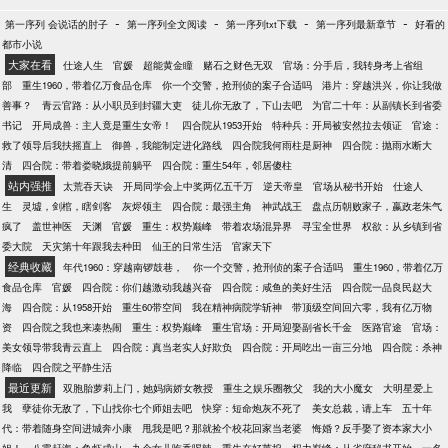
-
-
-
-
第一序列 会说话的肘子
第一序列全文阅读
第一序列txt下载
第一序列最新章节
好看的
都市小说
大家在看
仕途人生
官媛
超能黄金瞳
赌石之财色无双
官场：分手后，我转身考上省组
部
重生1960，带着亿万食品仓库
你一个交警，抢刑侦的案子合适吗
港片：穿越洪兴，你让我做
善事？
青云官路：从小职员到封疆大吏
徒儿你无敌了，下山去吧
为官二十年：从副镇长到省委
书记
开局成兽：主人竟是重生女帝！
四合院从1953开始
特种兵：开局被安然拉去领证
官途：
救了领导后我扶摇直上
御兽，我能制定进化路线
四合院我何雨柱是厨神
四合院：抛雨水断大
清
四合院：带着娄晓娥提前躺平
四合院：重生54年，邻居傻柱
站内强推
太荒吞天诀
开局同学会上中奖两亿五千万
逆天帝皇
官场从秘书开始
仕途人
生
灵墟，剑棺，瞎剑客
灰烬领主
四合院：最强主角
神武战王
盘点历朝败家子，嬴政老朱气
疯了
盖世神医
天渊
官媛
重生：权势巅峰
带着农场混异界
寻宝全世界
权欲：从乡镇到省
委大院
天灾第十年跟我去种田
仙王的日常生活
官家天下
经典收藏
年代1960：穿越南锣鼓巷，
你一个交警，抢刑侦的案子合适吗
重生1960，带着亿万
食品仓库
官媛
四合院：你们越激动我越兴奋
四合院：咸鱼的美好生活
四合院一品良民赵大
海
四合院：从1958开始
重生60带空间
我在精神病院学斩神
带顶级空间回六零，我有亿万物
资
四合院之我也来凑热闹
重生：权势巅峰
重生官场：开局迎娶副省长千金
医路官途
官场：
美女领导带我青云直上
四合院：真当老实人好欺负
四合院：开局吃出一亩三分地
四合院：杀神
降临
四合院之平静生活
最近更新
双胞胎萝莉上门，她妈病娇女教授
重生之娱乐圈教父
我的大小魔女
大明星爱上
我
孽徒你无敌了，下山找你七个师姐去吧
快穿：短命炮灰不死了
美女总裁，请上车
五十年
代：带着随身空间进城奔小康
甩我是吧？那就捡个校花回家当老婆
悔婚？反手娶了资本家大小