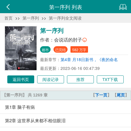
第一序列 列表
首页
>>
第一序列
>>
第一序列全文阅读
第一序列
作者：
会说话的肘子
都市
已完结
582 万字
最新章节：
第4章 月18日新书，《夜的命名
术》！
最后更新：2023-06-16 00:47:39
返回书页
阅读记录
推荐
TXT下载
【第一序列】 共 1269 章
【
下一页
】 【
尾页
】
第1章 脑子有病
第2章 这世界从来都不相信眼泪