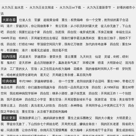
-
-
-
-
火力为王 如水意
火力为王全文阅读
火力为王txt下载
火力为王最新章节
好看的都市小
说
大家在看
仕途人生
官媛
超能黄金瞳
重生：权势巅峰
你一个交警，抢刑侦的案子合适
吗
港片：穿越洪兴，你让我做善事？
青云官路：从小职员到封疆大吏
徒儿你无敌了，下山去
吧
四合院：我要扛起这个家
四合院，别惹我
四合院：魂穿成烈属，浑身正能量
幸福生活从
1949年开始
特种兵：开局被安然拉去领证
我靠打爆学霸兑换黑科技
重生徐江独子，我绝不下
线
四合院：打猎在1962
带顶级空间回六零，我有亿万物资
加代的传奇故事
四合院：重生54
年，邻居傻柱
港片：能看见忠诚值，我丝毫不慌
站内强推
武道凌天
穿越星际：妻荣夫贵
谍云重重
九天剑主
仙逆
灵墟，剑棺，瞎剑
客
鬼吹灯
逆天邪神
盘点历朝败家子，嬴政老朱气疯了
宋檀记事
猎谍
大明新命记
混沌吞
天诀
工厂里的女人
官场：从卫生院走向权力巅峰
花蝶杀
我的修炼时间和人不一样
穿到荒
年，啃啥树皮我带全家吃肉
遮天记
开局建立青衣楼，幕后我为尊
经典收藏
年代1960：穿越南锣鼓巷，
你一个交警，抢刑侦的案子合适吗
重生1960，带着亿万
食品仓库
四合院：你们越激动我越兴奋
四合院一品良民赵大海
四合院：从1958开始
重生60带
空间
我在精神病院学斩神
四合院：继承小酒馆，嫂子徐慧真
四合院：开局就王炸！一个别想
跑
我不是戏神
四合院之小学堂
重生官场：开局迎娶副省长千金
医路官途
官场：美女领导带
我青云直上
四合院：真当老实人好欺负
四合院：杀神降临
开局同学会上中奖两亿五千万
四合
院之平静生活
重生官场：从京都下基层权利巅峰
最近更新
双胞胎萝莉上门，她妈病娇女教授
重生之娱乐圈教父
我的大小魔女
大明星爱上
我
孽徒你无敌了，下山找你七个师姐去吧
开局穷光蛋，赚钱全靠挂！
我的区长老婆
我省府大
秘，问鼎京圈
让你办军校，你佣兵百万震慑鹰酱
权力巅峰：从拒绝省厅千金开始
重生成游戏玩