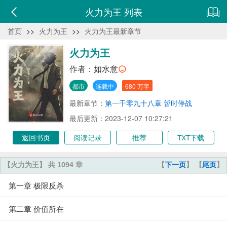
火力为王 列表
首页
>>
火力为王
>>
火力为王最新章节
火力为王
作者：
如水意
都市
连载中
680 万字
最新章节：
第一千零九十八章 暂时停战
最后更新：2023-12-07 10:27:21
返回书页
阅读记录
推荐
TXT下载
【火力为王】 共 1094 章
【
下一页
】 【
尾页
】
第一章 极限反杀
第二章 价值所在