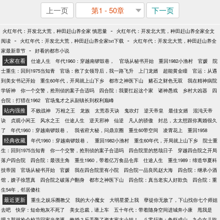
上一页
第1 - 50章
下一页
-
火红年代：开发北大荒，种田赶山养全家 慎思量
火红年代：开发北大荒，种田赶山养全家全文
-
-
阅读
火红年代：开发北大荒，种田赶山养全家txt下载
火红年代：开发北大荒，种田赶山养全
-
家最新章节
好看的都市小说
大家在看
仕途人生
年代1960：穿越南锣鼓巷，
官场从秘书开始
重回1982小渔村
官媛
院
士重生：回到1975当知青
官场：救了女领导后，我一路飞升
上门龙婿
超能黄金瞳
官运：从遇
到美女书记开始
重生60年代，开局就上山下乡
都市之神医下山
赌石之财色无双
我在精神病院
学斩神
你一个交警，抢刑侦的案子合适吗
四合院：我要扛起这个家
诸神愚戏
乡村大凶器
四
合院：打猎在1962
官场鬼才之从副镇长到权利巅峰
站内强推
不败战神
万相之王
龙族
太荒吞天诀
鬼吹灯
逆天帝皇
最佳女婿
混沌天帝
诀
贞观小闲王
风水之王
仕途人生
逆天邪神
仙逆
凡人的骄傲
封总，太太想跟你离婚很久
了
年代1960：穿越南锣鼓巷，
我省府大秘，问鼎京圈
重生60带空间
凌霄花上
重回1958
经典收藏
年代1960：穿越南锣鼓巷，
重回1982小渔村
重生60年代，开局就上山下乡
院士重
生：回到1975当知青
你一个交警，抢刑侦的案子合适吗
四合院里的悠哉日子
穿越四合院之开局
落户四合院
四合院：最强主角
重生1960，带着亿万食品仓库
仕途人生
重生1989：缔造华夏科
技帝国
官场从秘书开始
官媛
我在四合院里有小院
四合院一品良民赵大海
四合院：继承小酒
馆，嫂子徐慧真
四合院之破落户翻身
都市之神医下山
四合院：真当老实人好欺负
四合院：重
生54年，邻居傻柱
最近更新
重生之娱乐圈教父
我的大小魔女
大明星爱上我
孽徒你无敌了，下山找你七个师姐
去吧
快穿：短命炮灰不死了
美女总裁，请上车
五十年代：带着随身空间进城奔小康
甩我是
吧？那就捡个校花回家当老婆
悔婚？反手娶了资本家大小姐！
八零赶海：鱼虾成山，九个女儿吃