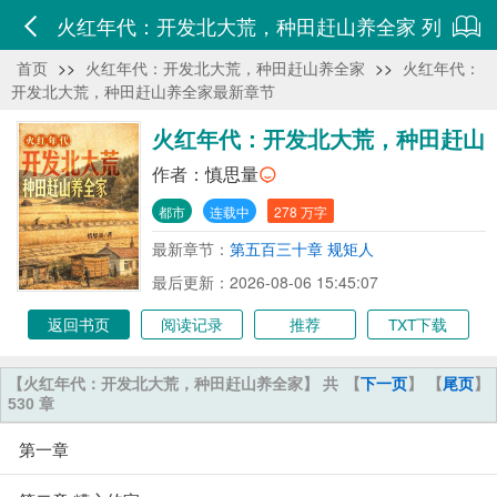
火红年代：开发北大荒，种田赶山养全家 列
首页
>>
火红年代：开发北大荒，种田赶山养全家
>>
火红年代：
表
开发北大荒，种田赶山养全家最新章节
火红年代：开发北大荒，种田赶山
养全家
作者：
慎思量
都市
连载中
278 万字
最新章节：
第五百三十章 规矩人
最后更新：2026-08-06 15:45:07
返回书页
阅读记录
推荐
TXT下载
【火红年代：开发北大荒，种田赶山养全家】 共
【
下一页
】 【
尾页
】
530 章
第一章