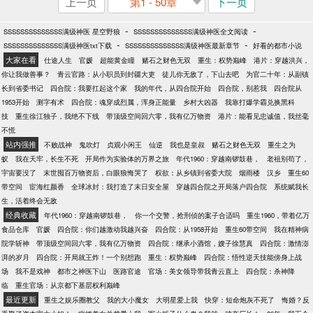
上一页
第1 - 50章
下一页
-
-
SSSSSSSSSSSSSS满级神医 星空野狼
SSSSSSSSSSSSSS满级神医全文阅读
-
-
SSSSSSSSSSSSSS满级神医txt下载
SSSSSSSSSSSSSS满级神医最新章节
好看的都市小说
大家在看
仕途人生
官媛
超能黄金瞳
赌石之财色无双
重生：权势巅峰
港片：穿越洪兴，
你让我做善事？
青云官路：从小职员到封疆大吏
徒儿你无敌了，下山去吧
为官二十年：从副镇
长到省委书记
四合院：我要扛起这个家
我的年代，从四合院开始
四合院，别惹我
四合院从
1953开始
测字有术
四合院：魂穿成烈属，浑身正能量
乡村大凶器
我靠打爆学霸兑换黑科
技
重生徐江独子，我绝不下线
带顶级空间回六零，我有亿万物资
港片：能看见忠诚值，我丝毫
不慌
站内强推
不败战神
鬼吹灯
贞观小闲王
仙逆
我也是皇叔
赌石之财色无双
重生之为
蚁
我在天牢，长生不死
开局作为实验体的万界之旅
年代1960：穿越南锣鼓巷，
老祖别苟了，
宇宙要没了
末世囤百万物资后，白眼狼悔哭了
权欲：从乡镇到省委大院
烟雨楼
汉乡
重生60
带空间
宦海红颜香
全球冰封：我打造了末日安全屋
穿越四合院之开局落户四合院
系统赋我长
生，活着终会无敌
经典收藏
年代1960：穿越南锣鼓巷，
你一个交警，抢刑侦的案子合适吗
重生1960，带着亿万
食品仓库
官媛
四合院：你们越激动我越兴奋
四合院：从1958开始
重生60带空间
我在精神病
院学斩神
带顶级空间回六零，我有亿万物资
四合院：继承小酒馆，嫂子徐慧真
四合院：激情澎
湃的岁月
四合院：开局就王炸！一个别想跑
重生：权势巅峰
四合院：悟性逆天技能傍身上战
场
我不是戏神
都市之神医下山
医路官途
官场：美女领导带我青云直上
四合院：杀神降
临
重生官场：从京都下基层权利巅峰
最近更新
重生之娱乐圈教父
我的大小魔女
大明星爱上我
快穿：短命炮灰不死了
悔婚？反