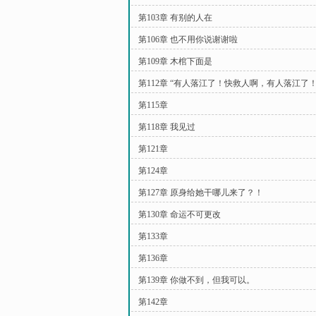
第103章 有别的人在
第106章 也不用你说谢谢啦
第109章 木棺下面是
第112章 “有人落江了！快救人啊，有人落江了！
第115章
第118章 我见过
第121章
第124章
第127章 原身给她干哪儿来了？！
第130章 命运不可更改
第133章
第136章
第139章 你做不到，但我可以。
第142章