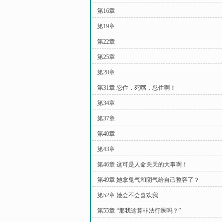
第16章
第19章
第22章
第25章
第28章
第31章 忍住，死嘴，忍住啊！
第34章
第37章
第40章
第43章
第46章 这可是人命关天的大事啊！
第49章 她拿鬼气和阴气给自己整容了？
第52章 她会不会喜欢我
第55章 “那我这算非法行医吗？”