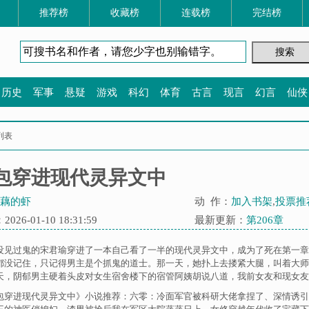
推荐榜
收藏榜
连载榜
完结榜
历史
军事
悬疑
游戏
科幻
体育
古言
现言
幻言
仙侠
列表
包穿进现代灵异文中
藕的虾
动 作：
加入书架
,
投票推
26-01-10 18:31:59
最新更新：
第206章
没见过鬼的宋君瑜穿进了一本自己看了一半的现代灵异文中，成为了死在第一章
都没记住，只记得男主是个抓鬼的道士。那一天，她扑上去搂紧大腿，叫着大师
天，阴郁男主硬着头皮对女生宿舍楼下的宿管阿姨胡说八道，我前女友和现女友打起
包穿进现代灵异文中》小说推荐：
六零：冷面军官被科研大佬拿捏了
、
深情诱引