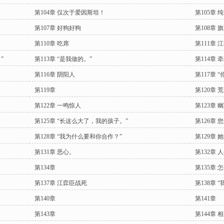
第104章 仅次于爱因斯坦！
第105章
第107章 好狗好狗
第108章 
第110章 吃席
第111章
”
第113章 “是我做的。”
第114章 
第116章 阴阳人
第117章
第119章
第120章 
第122章 一鸣惊人
第123章 
第125章 “长这么大了，我的孩子。”
第126章
第128章 “我为什么要和你合作？”
第129章 
第131章 恶心。
第132章
第134章
第135章
第137章 江弈臣战死
第138章 
第140章
第141章
第143章
第144章 