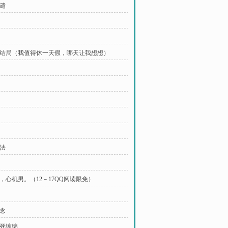
天谴
 大结局（我值得休一天假，哪天让我想想）
方法
呵，心机男。（12－17QQ阅读限免）
想念
抵死缠绵