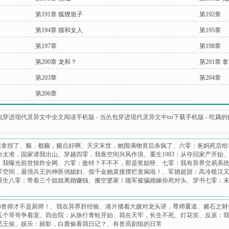
第191章 狐狸崽子
第192章
第194章 猫和女人
第195章
第197章
第198章
第200章 龙和？
第201章 
第203章
第204章
第206章
包穿进现代灵异文中全文阅读手机版
-
当怂包穿进现代灵异文中txt下载手机版
-
吃藕的
佬拿捏了
、
癫，都癫，癫点好啊
、
天灾末世，她囤满物资后杀疯了
、
六零：爸妈死后给
命太准，国家请我出山
、
穿越四零，我靠空间兴风作浪
、
重生1983：从夺回家产开始
、
我曝光前世惊炸全网
、
六零：敌特？不不不，那是奖励呀
、
七零：我有异界交易系
零空间，最强兵王的神医俏媳妇
、
假千金她直接摆烂发疯啦！
、
军婚超甜：高冷糙汉
重生八零：带着三个姐姐离婚赚钱
、
搬空婆家！随军被骗婚嫁你死对头
、
穿书七零：
御兽师才不是厨师！
、
我在异界肝经验
、
港片搂着大嫂对龙头讲，尊师重道
、
赌石之财
五个哥哥争着宠
、
四合院：从旅行青蛙开始
、
我在天牢，长生不死
、
灯花笑
、
反派：
觅王侯
、
娱乐：丽影，白鹿偷看我日记？
、
有兽焉剧组的日常