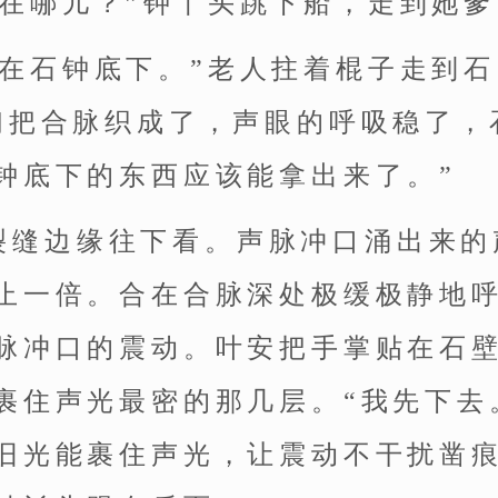
道在哪儿？”钟丫头跳下船，走到她
压在石钟底下。”老人拄着棍子走到
们把合脉织成了，声眼的呼吸稳了，
钟底下的东西应该能拿出来了。”
裂缝边缘往下看。声脉冲口涌出来的
止一倍。合在合脉深处极缓极静地
脉冲口的震动。叶安把手掌贴在石
裹住声光最密的那几层。“我先下去
旧光能裹住声光，让震动不干扰凿痕