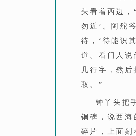
头看着西边，
勿近’。阿舵
待，‘待能识
道。看门人说
几行字，然后
取。”
钟丫头把
铜碑，说西海
碎片，上面刻