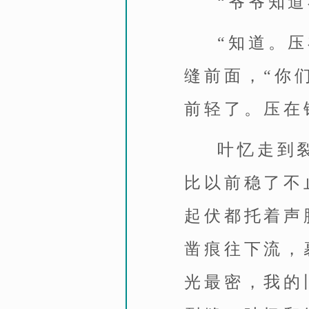
“爷爷知
“知道。
缝前面，“你
前轻了。压在
叶忆走到
比以前稳了不
起伏都托着声
凿痕往下流，
光最密，我的