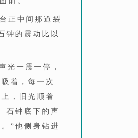
爹面前。
石台正中间那道裂
石钟的震动比以
声光一震一停，
呼吸着，每一次
壁上，旧光顺着
。石钟底下的声
。”他侧身钻进