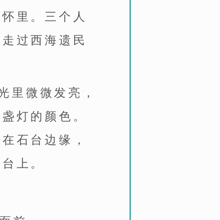
进怀里。三个人
，走过西海遗民
光里微微发亮，
那盏灯的颜色。
站在石台边缘，
石台上。