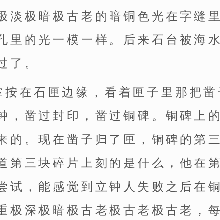
极淡极暗极古老的暗铜色光在字缝
孔里的光一模一样。后来石台被海
过了。
掌按在石匣边缘，看着匣子里那把凿
钟，凿过封印，凿过铜碑。铜碑上
来的。现在凿子归了匣，铜碑的第
道第三块碎片上刻的是什么，他在
尝试，能感觉到立钟人失败之后在
重极深极暗极古老极古老极古老，每