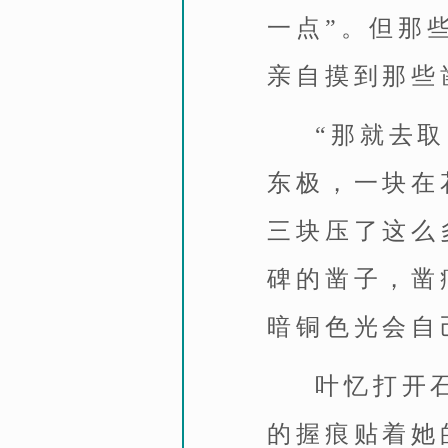
一点”。但那
亲自摸到那些
“那就去
东极，一块在
三块压了这么
碑的凿子，凿
暗铜色光会自
叶忆打开
的握痕贴着她