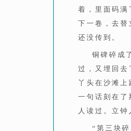
着，里面码满
下一卷，去替
还没传到。
铜碑碎成
过，又埋回去
丫头在沙滩上
一句话刻在了
人读过。立钟
“第三块