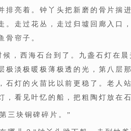
并排亮着。钟丫头把新磨的骨片揣
走。走过花丛，走过归墟回廊入口
鱼骨帘子。
时候，西海石台到了。九盏石灯在晨
层极淡极暖极薄极透的光，第八层
，石灯的火苗比以前更稳了。老人
灯，看见叶忆的船，把粗陶灯放在
取第三块铜碑碎片。”