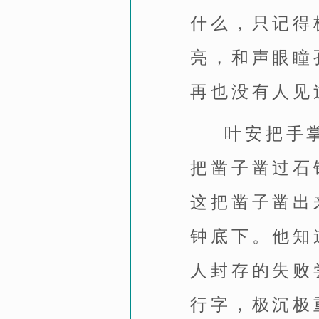
什么，只记得
亮，和声眼瞳
再也没有人见
叶安把手
把凿子凿过石
这把凿子凿出
钟底下。他知
人封存的失败
行字，极沉极