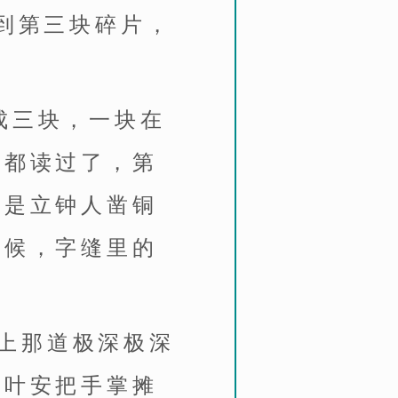
到第三块碎片，
。
成三块，一块在
字都读过了，第
那是立钟人凿铜
时候，字缝里的
上那道极深极深
。叶安把手掌摊