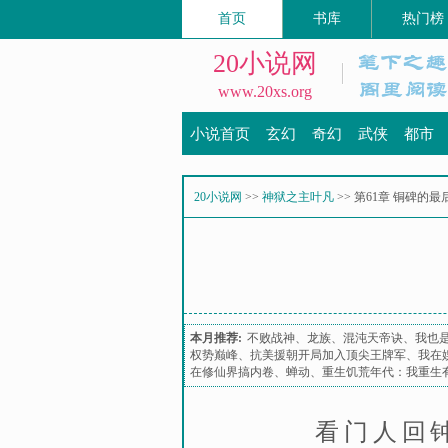
首页
书库
热门榜
20小说网
www.20xs.org
小说首页
玄幻
奇幻
武侠
都市
20小说网
>>
神狱之主叶凡
>> 第61章 铜碑的
本月推荐:
不败战神
、
龙族
、
混沌天帝诀
、
我也
权势巅峰
、
抗美援朝开局加入顶尖王牌军
、
我在
在修仙界搞内卷
、
蝉动
、
重生饥荒年代：我重生
看门人回