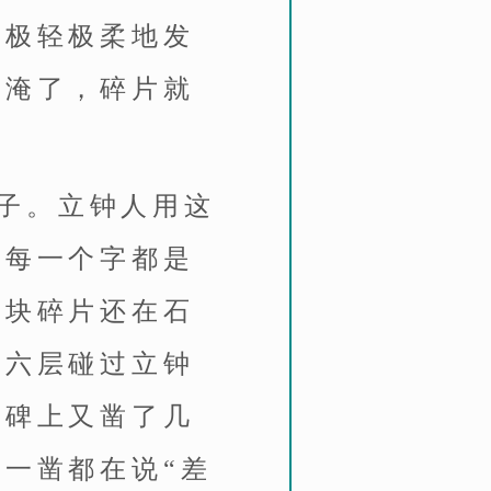
里极轻极柔地发
水淹了，碎片就
子。立钟人用这
的每一个字都是
三块碎片还在石
第六层碰过立钟
铜碑上又凿了几
一凿都在说“差