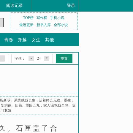
阅读记录
登录
TOP榜
写作榜
手机小说
最近更新
新书入库
全部小说
青春
穿越
女生
其他
-
+
字体：
24
重置
历新明
、
系统赋我长生，活着终会无敌
、
重生：
面复刻镜
、
仙葫
、
重回五九：家人温饱我全包
、
我
上门龙婿
久。石匣盖子合