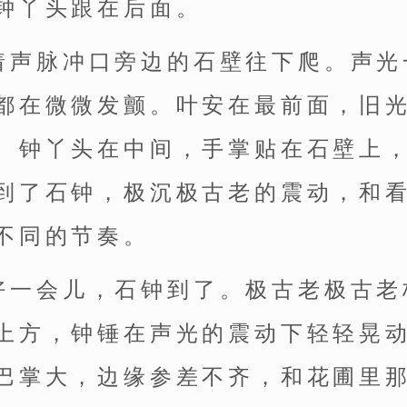
钟丫头跟在后面。
着声脉冲口旁边的石壁往下爬。声光
都在微微发颤。叶安在最前面，旧
。钟丫头在中间，手掌贴在石壁上
到了石钟，极沉极古老的震动，和
不同的节奏。
好一会儿，石钟到了。极古老极古老
上方，钟锤在声光的震动下轻轻晃
巴掌大，边缘参差不齐，和花圃里