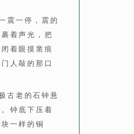
一震一停，震的
光裹着声光，把
，闭着眼摸凿痕
看门人敲的那口
极古老的石钟悬
动。钟底下压着
那块一样的铜