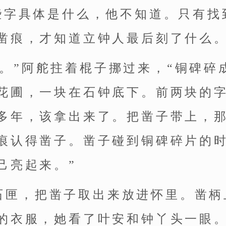
些字具体是什么，他不知道。只有找
凿痕，才知道立钟人最后刻了什么
取。”阿舵拄着棍子挪过来，“铜碑碎
花圃，一块在石钟底下。前两块的
多年，该拿出来了。把凿子带上，
痕认得凿子。凿子碰到铜碑碎片的
己亮起来。”
石匣，把凿子取出来放进怀里。凿柄
的衣服，她看了叶安和钟丫头一眼