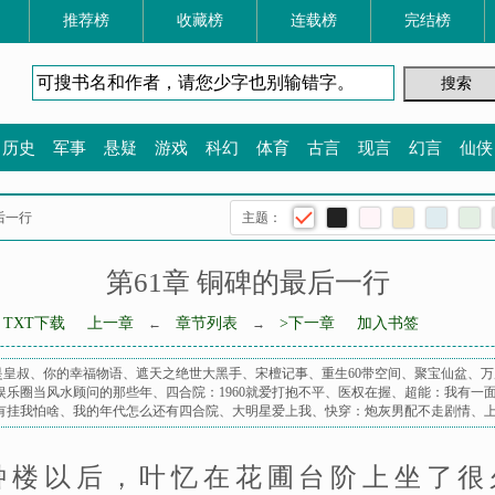
推荐榜
收藏榜
连载榜
完结榜
历史
军事
悬疑
游戏
科幻
体育
古言
现言
幻言
仙侠
最后一行
主题：
第61章 铜碑的最后一行
TXT下载
上一章
章节列表
>下一章
加入书签
←
→
是皇叔
、
你的幸福物语
、
遮天之绝世大黑手
、
宋檀记事
、
重生60带空间
、
聚宝仙盆
、
万
娱乐圈当风水顾问的那些年
、
四合院：1960就爱打抱不平
、
医权在握
、
超能：我有一
有挂我怕啥
、
我的年代怎么还有四合院
、
大明星爱上我
、
快穿：炮灰男配不走剧情
、
钟楼以后，叶忆在花圃台阶上坐了很