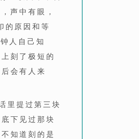
声，声中有眼，
印的原因和等
立钟人自己知
碑上刻了极短的
以后会有人来
话里提过第三块
钟底下见过那块
，不知道刻的是