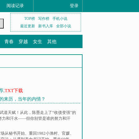
阅读记录
登录
TOP榜
写作榜
手机小说
最近更新
新书入库
全部小说
青春
穿越
女生
其他
荐
,
TXT下载
陈墨的来历，当年的内情？
武道天赋！从此，陈墨走上了“收债变强”的
努力和汗水——但你别管是谁的努力和汗
官场从秘书开始
、
重回1982小渔村
、
官媛
、