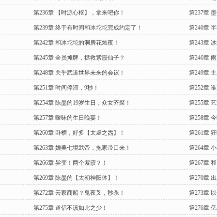
第236章 【时源心枢】，拿来吧你！
第237章
第239章 终于有时间和冰坨坨完成约定了！
第240章
第242章 和冰坨坨的洞房花烛夜！
第243章
第245章 全员摊牌，拯救紫霞仙子？
第246章
第248章 关乎武道世界未来的会议！
第249章
第251章 时间停滞，9秒！
第252章
第254章 陈墨的19岁生日，众女齐聚！
第255章
第257章 暧昧的生日晚宴！
第258章
第260章 卧槽，好多【太虚之炁】！
第261章
第263章 媲美七境武帝，拖家带口来！
第264章 
第266章 异变！两个紫霞？！
第267章
第269章 陈墨的【太初神阳体】！
第270章 
第272章 云家商船？鬼夜叉，秒杀！
第273章
第275章 道侣不该如此之少！
第276章