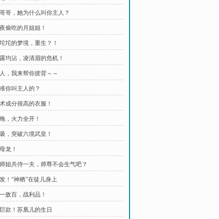
 墨哥哥，她为什么叫你主人？
 半夜偷吃的月姐姐！
 冰坨坨的梦境，重生？！
 雨露均沾，凌清眉的危机！
 主人，我来帮你搓背～～
 谁准你叫主人的？
 艺术成分很高的衣服！
 今晚，火力全开！
 狂吸，突破六境武皇！
小母龙！
 和师姐共侍一夫，师尊不会生气吧？
出发！“神栖”在徒儿身上
 以一敌百，战利品！
 亿巨款！苏凰儿的生日