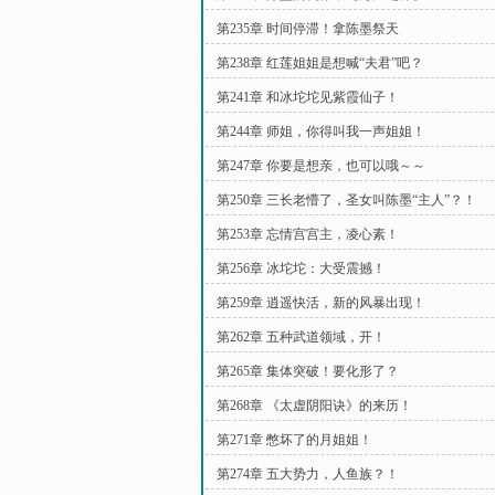
第235章 时间停滞！拿陈墨祭天
第238章 红莲姐姐是想喊“夫君”吧？
第241章 和冰坨坨见紫霞仙子！
第244章 师姐，你得叫我一声姐姐！
第247章 你要是想亲，也可以哦～～
第250章 三长老懵了，圣女叫陈墨“主人”？！
第253章 忘情宫宫主，凌心素！
第256章 冰坨坨：大受震撼！
第259章 逍遥快活，新的风暴出现！
第262章 五种武道领域，开！
第265章 集体突破！要化形了？
第268章 《太虚阴阳诀》的来历！
第271章 憋坏了的月姐姐！
第274章 五大势力，人鱼族？！