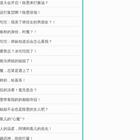
 武道大会开启！陈墨来打酱油？
 这还打集贸啊？陈墨登场！
 冰坨坨：我亲了师侄女的男朋友？！
 时春秋的身份，时魔？！
 冰坨坨：师妹知道后会怎么看我？
 双重禁忌？冰坨坨慌了！
 我能当师姐的姐姐了！
 时魔，总算是遇上了！
 好样的，哈基系！
 最后的决赛！毫无悬念？
 陈墨带着我奶奶都能夺冠！
 夜姐姐不会也是陈墨的女人吧？
苏凰儿的“心魔”？
 主人的温柔，阿璃和凰儿的造化！
 超越武神，统统打爆！