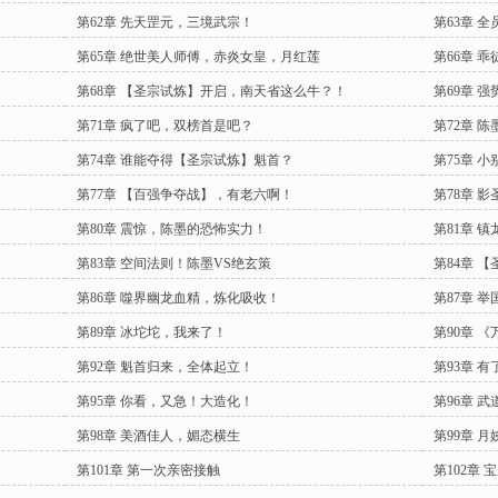
第62章 先天罡元，三境武宗！
第63章 
第65章 绝世美人师傅，赤炎女皇，月红莲
第66章 
第68章 【圣宗试炼】开启，南天省这么牛？！
第69章 
第71章 疯了吧，双榜首是吧？
第72章 
第74章 谁能夺得【圣宗试炼】魁首？
第75章 
第77章 【百强争夺战】，有老六啊！
第78章 
第80章 震惊，陈墨的恐怖实力！
第81章 
第83章 空间法则！陈墨VS绝玄策
第84章 
第86章 噬界幽龙血精，炼化吸收！
第87章 
第89章 冰坨坨，我来了！
第90章 
第92章 魁首归来，全体起立！
第93章 
第95章 你看，又急！大造化！
第96章 
第98章 美酒佳人，媚态横生
第99章 
第101章 第一次亲密接触
第102章