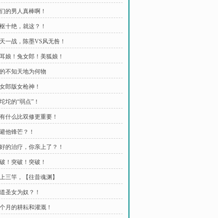
 我们的男人真棒啊！
 天枢十绝，就这？！
 惊天一战，陈墨VS风无咎！
 猫耳娘！兔女郎！美狐娘！
 爽的不知天地为何物
 兔女郎版女枪神！
冰坨坨的“弱点”！
 没有什么比双修更重要！
 我避他锋芒？！
 说好的治疗，你亲上了？！
 突破！突破！突破！
 日上三竿，【往昔魂渊】
 魔道圣女为奴？！
 两个月的耕耘和灌溉！