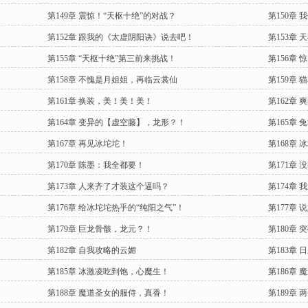
第149章 震惊！“天枢十绝”的对战？
第150章
第152章 跟我的《太虚阴阳诀》说去吧！
第153章
第155章 “天枢十绝”第三前来挑战！
第156章
第158章 不愧是月姐姐，再临云裳仙
第159章
第161章 换装，美！美！美！
第162章
第164章 变异的【虚空藤】，龙形？！
第165章
第167章 再见冰坨坨！
第168章 
第170章 陈墨：我全都要！
第171章
第173章 人来齐了才装这个逼吗？
第174章
第176章 给冰坨坨热乎的“纯阳之气”！
第177章
第179章 巨龙骨骸，龙元？！
第180章
第182章 自我攻略的云媚
第183章
第185章 冰激凌吃到饱，心魔生！
第186章
第188章 魔道圣女的服侍，真香！
第189章