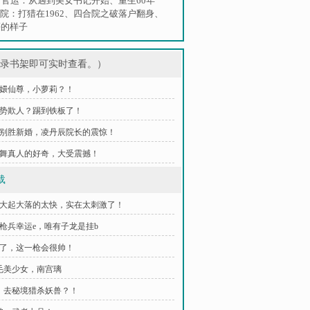
、
官运：从遇到美女书记开始
、
重生60年
院：打猎在1962
、
四合院之破落户翻身
、
慕的样子
登录书架即可实时查看。）
 琅嬛仙尊，小萝莉？！
 仗势欺人？踢到铁板了！
 小别胜新婚，凌丹辰院长的震惊！
 炎舞真人的好奇，大受震撼！
载
生大起大落的太快，实在太刺激了！
古枪兵幸运e，唯有子龙是挂b
好了，这一枪会很帅！
白毛美少女，南宫璃
我，去秘境猎杀妖兽？！