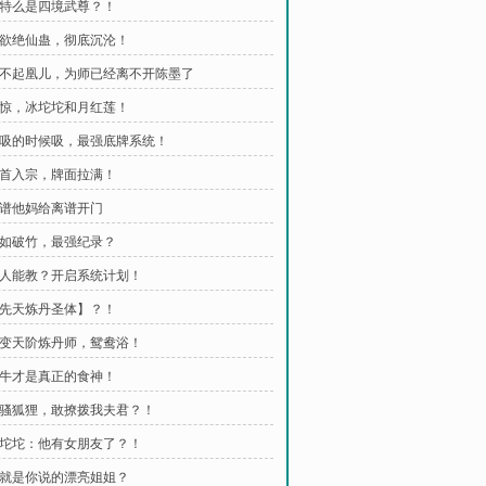
 这特么是四境武尊？！
 六欲绝仙蛊，彻底沉沦！
 对不起凰儿，为师已经离不开陈墨了
 震惊，冰坨坨和月红莲！
 该吸的时候吸，最强底牌系统！
 魁首入宗，牌面拉满！
 离谱他妈给离谱开门
 势如破竹，最强纪录？
 无人能教？开启系统计划！
 【先天炼丹圣体】？！
 秒变天阶炼丹师，鸳鸯浴！
 唐牛才是真正的食神！
 小骚狐狸，敢撩拨我夫君？！
 冰坨坨：他有女朋友了？！
 这就是你说的漂亮姐姐？