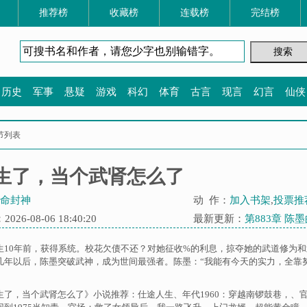
推荐榜
收藏榜
连载榜
完结榜
历史
军事
悬疑
游戏
科幻
体育
古言
现言
幻言
仙侠
节列表
生了，当个武肾怎么了
命封神
动 作：
加入书架
,
投票推
26-08-06 18:40:20
最新更新：
第883章 
生10年前，获得系统。校花欠债不还？对她征收%的利息，掠夺她的武道修为和
几年以后，陈墨突破武神，成为世间最强者。陈墨：“我能有今天的实力，全靠
生了，当个武肾怎么了》小说推荐：
仕途人生
、
年代1960：穿越南锣鼓巷，
、