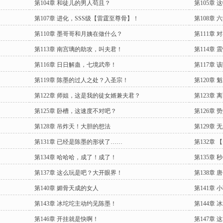
第104章 和徒儿的男人苟且？
第105章
第107章 进化，SSS级【雷霆至尊骨】！
第108章
第110章 墨哥哥和月姨在做什么？
第111章
第113章 南宫璃的助攻，叫夫君！
第114章
第116章 日日解蛊，七境武帝！
第117章
第119章 陈墨的过人之处？入圣宗！
第120章
第122章 师姐，这是我的徒女婿兼夫君？
第123章
第125章 卧槽，这速度不对吧？
第126章
第128章 吊炸天！大胆的想法
第129章
第131章 已经是陈墨的形状了……
第132章
第134章 哈哈哈，成了！成了！
第135章
第137章 这么玩是吧？大开眼界！
第138章
第140章 媚骨天成的女人
第141章
第143章 冰坨坨主动约见陈墨！
第144章
第146章 开挂就是快啊！
第147章