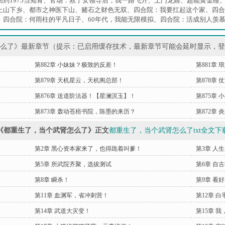
到1975当知青
、
官场：救了女领导后，我一路飞升
、
上门龙婿
、
超能黄金瞳
上山下乡
、
都市之神医下山
、
赌石之财色无双
、
四合院：我要扛起这个家
、
四合
、
四合院：何雨柱的平凡日子
、
60年代，我能无限模拟
、
四合院：活成别人羡
怎么了》最新章节（提示：已启用缓存技术，最新章节可能会延时显示，
第882章 小妹妹？极致的反差！
第881章
第879章 天机星云，天机阁总部！
第878章
第876章 送道阶法器！【星澜溟玉】！
第875章
第873章 轰动苍梧书院，陈墨的来历？
第872章
《都重生了，当个武肾怎么了》正文
都重生了，当个武肾怎么了txt全文下
第2章 黑心资本家来了，也得跪着叫爹！
第3章 人
第5章 所武院齐聚，选拔测试
第6章 自
第8章 瞬杀！
第9章 看
第11章 血渊军，省冲刺营！
第12章 
第14章 武道大灾变！
第15章 