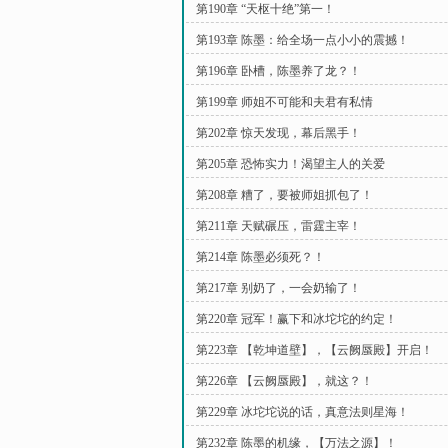
第190章 “天枢十绝”第一！
第193章 陈墨：给全场一点小小的震撼！
第196章 卧槽，陈墨养了龙？！
第199章 师姐不可能和夫君有私情
第202章 惊天发现，幕后黑手！
第205章 恐怖实力！渴望主人的关爱
第208章 糟了，要被师姐抓包了！
第211章 天赋碾压，雷霆主宰！
第214章 陈墨必须死？！
第217章 别奶了，一会奶输了！
第220章 冠军！赢下和冰坨坨的约定！
第223章 【乾坤道壁】，【云阙蜃殿】开启！
第226章 【云阙蜃殿】，就这？！
第229章 冰坨坨说的话，真意法则星海！
第232章 陈墨的机缘，【万法之源】！