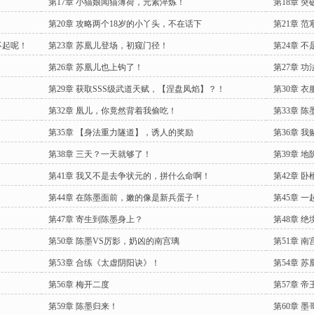
第17章 小猫娘闻猫薄荷，元素淬炼！
第18章 
第20章 攻略两个18岁的小丫头，不在话下
第21章 
不起呢！
第23章 苏凰儿登场，初窥门径！
第24章 
第26章 苏凰儿也上钩了！
第27章 
第29章 获取SSS级武道天赋，【涅盘凤焰】？！
第30章 
第32章 凰儿，你竟然背着我偷吃！
第33章 
第35章 【身法重力隧道】，诱人的奖励
第36章 
第38章 三天？一天就够了！
第39章 
第41章 我又不是去争状元的，拼什么命啊！
第42章 
第44章 在陈墨面前，嫩的像是新兵蛋子！
第45章 
第47章 寄生到陈墨身上？
第48章 
第50章 陈墨VS厉影，奶凶的南宫璃
第51章 
第53章 合练《太虚阴阳诀》！
第54章 
第56章 梅开二度
第57章 
第59章 陈墨归来！
第60章 