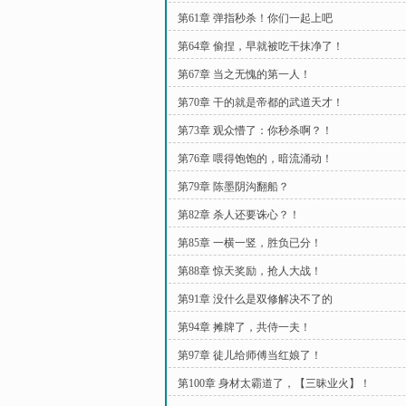
第61章 弹指秒杀！你们一起上吧
第64章 偷捏，早就被吃干抹净了！
第67章 当之无愧的第一人！
第70章 干的就是帝都的武道天才！
第73章 观众懵了：你秒杀啊？！
第76章 喂得饱饱的，暗流涌动！
第79章 陈墨阴沟翻船？
第82章 杀人还要诛心？！
第85章 一横一竖，胜负已分！
第88章 惊天奖励，抢人大战！
第91章 没什么是双修解决不了的
第94章 摊牌了，共侍一夫！
第97章 徒儿给师傅当红娘了！
第100章 身材太霸道了，【三昧业火】！