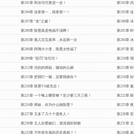
第191章 和冰坨坨更进一步！
第192章
第194章 说拿第一，就拿第一！
第195章
第197章 “龙”之威！
第198章
第200章 陈墨真是艳福不浅啊！
第201章
第203章 凰儿宝宝真乖，永远第一次
第204章
第206章 阿璃大小变，陈墨太性福了
第207章
第209章 “惩罚”冰坨坨！
第210章
第212章 沦陷的师姐，骚动的云媚
第213章
第215章 把我打一顿，还要我谢你？
第216章
第218章 陈墨VS姬无念！
第219章
第221章 一个晚上哪里够？至少要三天三夜！
第222章
第224章 师妹，你为什么抱陈墨？
第225章
第227章 又多了几十个债务人！
第228章 
第230章 主人好爱她们，凌清眉的初吻
第231章
第233章 万年前失落的历史真相？！
第234章