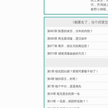
院士重生：回
代，开局就
春野小神医
《都重生了，当个武肾
第883章 陈墨的来历，当年的内情？
第880章 再见慕清璇，度日如年
第877章 离开，前往天机阁总部！
第874章 感谢清璇妹妹的方式！
第1章 校花想白嫖？那我可要吸干你了！
第4章 物归原主，好死！
第7章 梳个中分，遥遥领先
第10章 毫无悬念的第一名
第13章 一见面，就投怀送抱？！