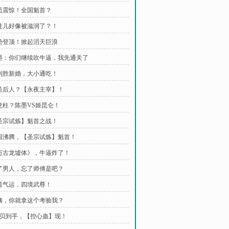
全员震惊！全国魁首？
乖徒儿好像被滋润了？！
强势登顶！掀起滔天巨浪
陈墨：你们继续吹牛逼，我先通关了
小别胜新婚，大小通吃！
影圣后人？【永夜主宰】！
镇龙柱？陈墨VS姬昆仑！
【圣宗试炼】魁首之战！
举国沸腾，【圣宗试炼】魁首！
《万古龙墟体》，牛逼炸了！
有了男人，忘了师傅是吧？
武道气运，四境武尊！
月姨，你就拿这个考验我？
 宝贝到手，【控心蛊】现！