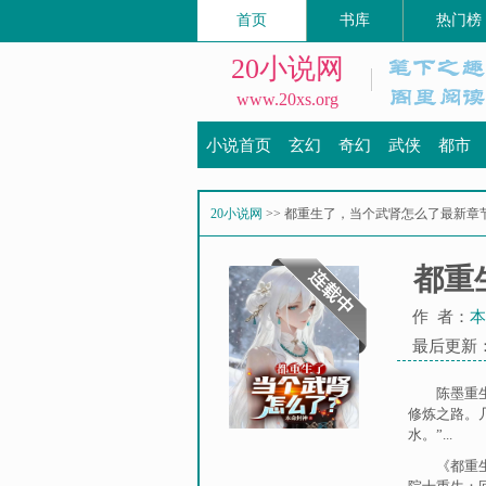
首页
书库
热门榜
20小说网
www.20xs.org
小说首页
玄幻
奇幻
武侠
都市
20小说网
>> 都重生了，当个武肾怎么了最新章
都重
作 者：
本
最后更新：20
陈墨重
修炼之路。
水。”...
《都重