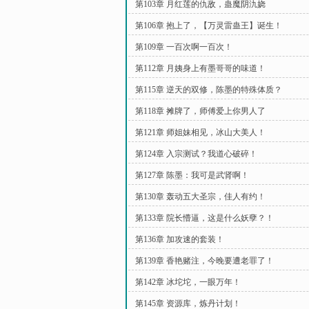
第103章 月红莲的仇敌，蛊魔阴氿娆
第106章 抱上了，【万灵雷蛊王】诞生！
第109章 一百次啊一百次！
第112章 月姨身上有墨哥哥的味道！
第115章 逆天的双修，陈墨的特殊体质？
第118章 摊牌了，师傅爱上你男人了
第121章 师姐妹相见，冰山大美人！
第124章 入宗测试？我道心破碎！
第127章 陈墨：我可是武肾啊！
第130章 轰动五大圣宗，佳人有约！
第133章 院长懵逼，这是什么妖孽？！
第136章 加攻速的套装！
第139章 香艳赌注，今晚要遭老罪了！
第142章 冰坨坨，一眼万年！
第145章 资源库，炼丹计划！