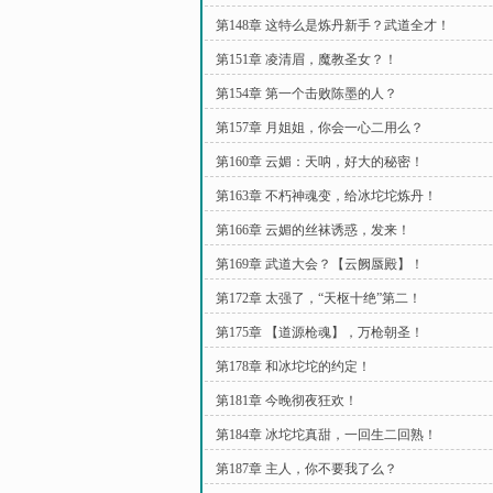
第148章 这特么是炼丹新手？武道全才！
第151章 凌清眉，魔教圣女？！
第154章 第一个击败陈墨的人？
第157章 月姐姐，你会一心二用么？
第160章 云媚：天呐，好大的秘密！
第163章 不朽神魂变，给冰坨坨炼丹！
第166章 云媚的丝袜诱惑，发来！
第169章 武道大会？【云阙蜃殿】！
第172章 太强了，“天枢十绝”第二！
第175章 【道源枪魂】，万枪朝圣！
第178章 和冰坨坨的约定！
第181章 今晚彻夜狂欢！
第184章 冰坨坨真甜，一回生二回熟！
第187章 主人，你不要我了么？