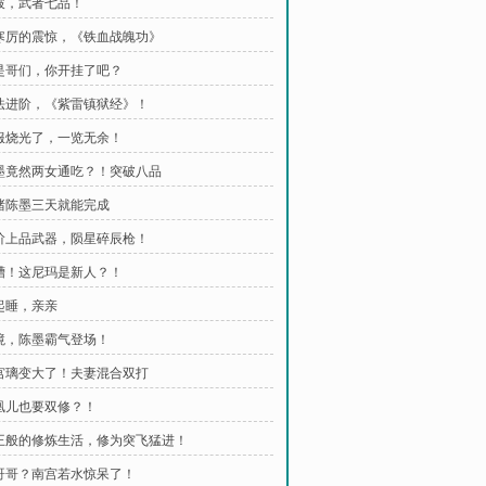
突破，武者七品！
范寒厉的震惊，《铁血战魄功》
不是哥们，你开挂了吧？
功法进阶，《紫雷镇狱经》！
衣服烧光了，一览无余！
陈墨竟然两女通吃？！突破八品
我赌陈墨三天就能完成
地阶上品武器，陨星碎辰枪！
卧槽！这尼玛是新人？！
一起睡，亲亲
绝境，陈墨霸气登场！
南宫璃变大了！夫妻混合双打
苏凰儿也要双修？！
帝王般的修炼生活，修为突飞猛进！
墨哥哥？南宫若水惊呆了！