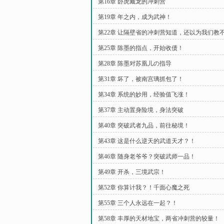
第16章 卧虎藏龙的冲刺营
第19章 年之内，成为武神！
第22章 让隔壁省的冲刺营知道，还以为我们教
第25章 陈墨的指点，开始收债！
第28章 陈墨对苏凰儿の指导
第31章 坏了，被南宫璃抓包了！
第34章 系统的妙用，经验值飞涨！
第37章 主动置身险境，身法突破
第40章 突破武者九品，前往秘境！
第43章 这是什么逆天的武道天才？！
第46章 随身老爷爷？突破武师一品！
第49章 开杀，三境武宗！
第52章 你算计我？！千面心魔之死
第55章 三个人永远在一起？！
第58章 丰厚的天材地宝，两省冲刺营的较量！