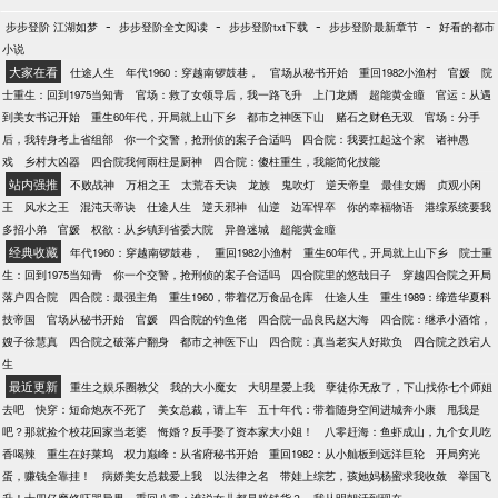
-
-
-
-
步步登阶 江湖如梦
步步登阶全文阅读
步步登阶txt下载
步步登阶最新章节
好看的都市
小说
大家在看
仕途人生
年代1960：穿越南锣鼓巷，
官场从秘书开始
重回1982小渔村
官媛
院
士重生：回到1975当知青
官场：救了女领导后，我一路飞升
上门龙婿
超能黄金瞳
官运：从遇
到美女书记开始
重生60年代，开局就上山下乡
都市之神医下山
赌石之财色无双
官场：分手
后，我转身考上省组部
你一个交警，抢刑侦的案子合适吗
四合院：我要扛起这个家
诸神愚
戏
乡村大凶器
四合院我何雨柱是厨神
四合院：傻柱重生，我能简化技能
站内强推
不败战神
万相之王
太荒吞天诀
龙族
鬼吹灯
逆天帝皇
最佳女婿
贞观小闲
王
风水之王
混沌天帝诀
仕途人生
逆天邪神
仙逆
边军悍卒
你的幸福物语
港综系统要我
多招小弟
官媛
权欲：从乡镇到省委大院
异兽迷城
超能黄金瞳
经典收藏
年代1960：穿越南锣鼓巷，
重回1982小渔村
重生60年代，开局就上山下乡
院士重
生：回到1975当知青
你一个交警，抢刑侦的案子合适吗
四合院里的悠哉日子
穿越四合院之开局
落户四合院
四合院：最强主角
重生1960，带着亿万食品仓库
仕途人生
重生1989：缔造华夏科
技帝国
官场从秘书开始
官媛
四合院的钓鱼佬
四合院一品良民赵大海
四合院：继承小酒馆，
嫂子徐慧真
四合院之破落户翻身
都市之神医下山
四合院：真当老实人好欺负
四合院之跌宕人
生
最近更新
重生之娱乐圈教父
我的大小魔女
大明星爱上我
孽徒你无敌了，下山找你七个师姐
去吧
快穿：短命炮灰不死了
美女总裁，请上车
五十年代：带着随身空间进城奔小康
甩我是
吧？那就捡个校花回家当老婆
悔婚？反手娶了资本家大小姐！
八零赶海：鱼虾成山，九个女儿吃
香喝辣
重生在好莱坞
权力巅峰：从省府秘书开始
重回1982：从小舢板到远洋巨轮
开局穷光
蛋，赚钱全靠挂！
病娇美女总裁爱上我
以法律之名
带娃上综艺，孩她妈杨蜜求我收敛
举国飞