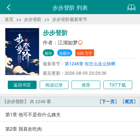
步步登阶 列表
首页
>>
步步登阶
>>
步步登阶最新章节
步步登阶
作者：
江湖如梦
都市
连载中
526 万字
最新章节：
第1248章 你怎么这么快啊
最后更新：2026-08-05 23:29:36
返回书页
阅读记录
推荐
TXT下载
【步步登阶】 共 1248 章
【
下一页
】 【
尾页
】
第1章 他可不是你什么姨夫
第2章 我喜欢吃肉