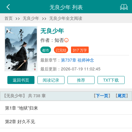
无良少年 列表
首页
>>
无良少年
>>
无良少年全文阅读
无良少年
作者：
知否
都市
已完结
317 万字
最新章节：
第737章 祖师神念
最后更新：2026-07-19 11:02:45
返回书页
阅读记录
推荐
TXT下载
【无良少年】 共 738 章
【
下一页
】 【
尾页
】
第1章 “地狱”归来
第2章 好久不见