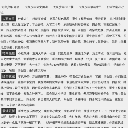
-
-
-
-
无良少年 知否
无良少年全文阅读
无良少年txt下载
无良少年最新章节
好看的都市小
说
大家在看
仕途人生
超能黄金瞳
赌石之财色无双
重生：权势巅峰
青云官路：从小职员到封
疆大吏
徒儿你无敌了，下山去吧
为官二十年：从副镇长到省委书记
四合院：我要扛起这个
家
四合院的钓鱼佬
四合院，别惹我
四合院从1953开始
四合院：魂穿成烈属，浑身正能量
乡
村大凶器
幸福生活从1949年开始
特种兵：开局被安然拉去领证
重生徐江独子，我绝不下线
四
合院：打猎在1962
带顶级空间回六零，我有亿万物资
四合院：重生54年，邻居傻柱
港片：能看
见忠诚值，我丝毫不慌
站内强推
不败战神
混沌天帝诀
仙逆
我也是皇叔
重生之为蚁
意念奇点
在大唐苟活
遮
天之绝世大黑手
大乘期才有逆袭系统
重回1982小渔村
烟雨楼
汉乡
灵田修仙
误煞琅环：剑
尊追妻记
万历新明
大一实习，你跑去749收容怪物
赌石：财色双收
系统赋我长生，活着终会
无敌
轻狂
四合院：垂钓诸天万物
经典收藏
年代1960：穿越南锣鼓巷，
重生1960，带着亿万食品仓库
官媛
四合院：你们越激
动我越兴奋
重生60带空间
我在精神病院学斩神
带顶级空间回六零，我有亿万物资
四合院：继
承小酒馆，嫂子徐慧真
四合院之我也来凑热闹
四合院：开局就王炸！一个别想跑
重生：权势巅
峰
我不是戏神
都市之神医下山
四合院之小学堂
重生官场：开局迎娶副省长千金
官场：美女
领导带我青云直上
四合院：真当老实人好欺负
四合院：杀神降临
四合院之平静生活
重生官
场：从京都下基层权利巅峰
最近更新
重生之娱乐圈教父
我的大小魔女
大明星爱上我
孽徒你无敌了，下山找你七个师姐
去吧
快穿：短命炮灰不死了
病娇美女总裁爱上我
火红年代：开发北大荒，种田赶山养全家
军
火贩子什么鬼？我就一破产厂长！
扒开相声马褂里面全是西游辛密
刚觉醒透视眼，你要跟我退