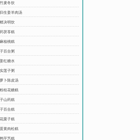
玉竹麦冬饮
 当归生姜羊肉汤
山楂决明饮
山药茯苓糕
芝麻核桃糕
莲子百合粥
生姜红糖水
芡实莲子粥
白萝卜陈皮汤
藕粉桂花糖糕
栗子山药糕
莲子百合糕
桂花栗子糕
咸蛋黄肉松糕
酱鸭芋艿糕