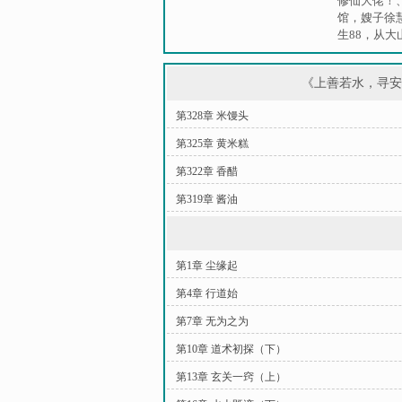
修仙大佬！
馆，嫂子徐
生88，从大
《上善若水，寻
第328章 米馒头
第325章 黄米糕
第322章 香醋
第319章 酱油
第1章 尘缘起
第4章 行道始
第7章 无为之为
第10章 道术初探（下）
第13章 玄关一窍（上）