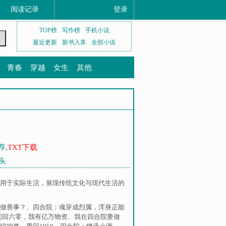
阅读记录
登录
TOP榜
写作榜
手机小说
最近更新
新书入库
全部小说
青春
穿越
女生
其他
荐
,
TXT下载
馒头
用于实际生活，展现传统文化与现代生活的
做善事？
、
四合院：魂穿成烈属，浑身正能
间回六零，我有亿万物资
、
我在四合院要做