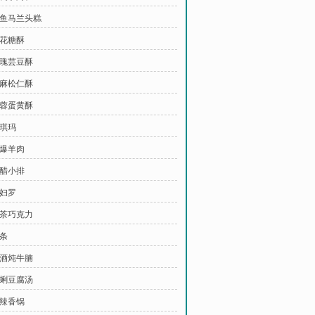
咸鱼马兰头糕
桂花糖酥
玫瑰芸豆酥
芝麻松仁酥
莲蓉蛋黄酥
沙琪玛
葱爆羊肉
糖醋小排
天妇罗
抹茶巧克力
粉条
红酒炖牛腩
蛤蜊豆腐汤
麻辣香锅