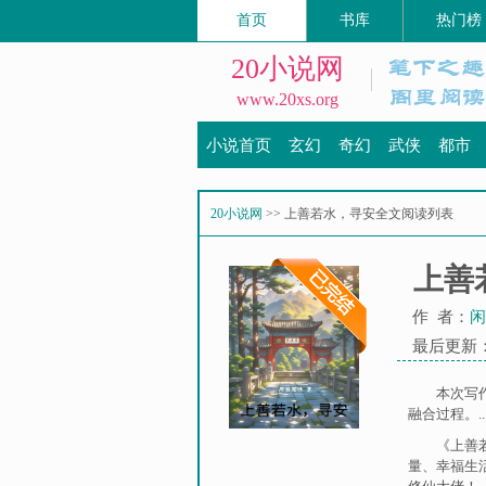
首页
书库
热门榜
20小说网
www.20xs.org
小说首页
玄幻
奇幻
武侠
都市
20小说网
>> 上善若水，寻安全文阅读列表
上善
作 者：
闲
最后更新：20
本次写
融合过程。..
《上善
量
、
幸福生活