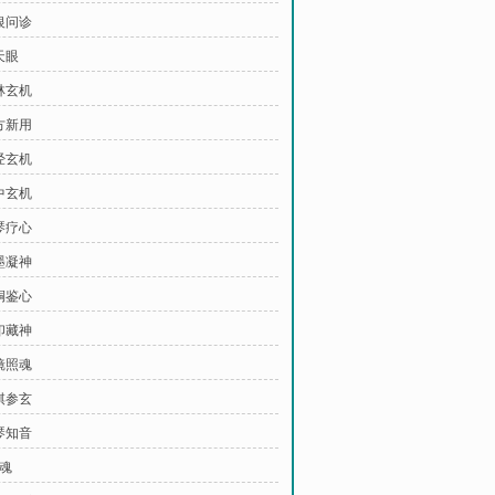
银问诊
天眼
林玄机
方新用
经玄机
中玄机
琴疗心
墨凝神
铜鉴心
印藏神
镜照魂
棋参玄
琴知音
墨魂