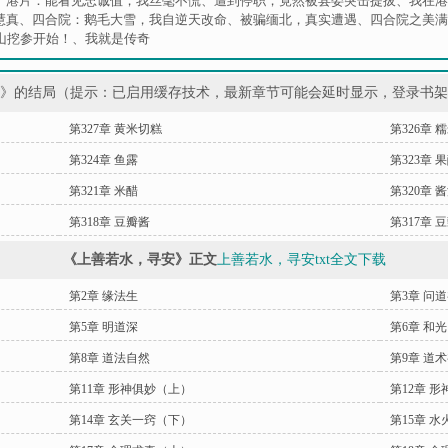
、
港片：能看见忠诚值，我丝毫不慌
、
遭到停职，竟然被县委突击提拔
、
我在港
慧真
、
四合院：鹅毛大雪，我自逆天改命
、
被骗缅北，真实遭遇
、
四合院之美满
山挖参开始！
、
我就是传奇
安》的结局（提示：已启用缓存技术，最新章节可能会延时显示，登录书
第327章 黄米切糕
第326章 
第324章 鱼露
第323章 
第321章 米醋
第320章 
第318章 豆瓣酱
第317章 
《上善若水，寻安》正文
上善若水，寻安txt全文下载
第2章 缘法生
第3章 问
第5章 明道深
第6章 和
第8章 道法自然
第9章 道
第11章 形神俱妙（上）
第12章 
第14章 玄关一窍（下）
第15章 