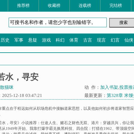
推荐榜
收藏榜
连载榜
完结榜
历史
军事
悬疑
游戏
科幻
体育
古言
现言
幻言
仙侠
若水，寻安
散猫咪
动 作：
加入书架
,
投票推
25-12-18 03:47:21
最新更新：
第328章 米
作重点在于程远如何从职场危机中接触道家思想，以及他如何初步将道家智慧应
.
若水，寻安》小说推荐：
仕途人生
、
赌石之财色无双
、
港片：穿越洪兴，你让我
从1949年开始
、
我靠打爆学霸兑换黑科技
、
四合院：打猎在1962
、
带顶级空