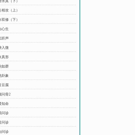
命理求真（下）
真妄相攻（上）
性命双修（下）
由心生
气听声
神入微
象真形
响如磬
鸣卦象
音豆腐
烟问骨2
缕知命
局问诊
道问诊
由问诊