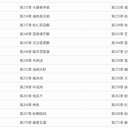
第231章 火腿春笋糕
第232章 
第234章 咸肉蚕豆糕
第235章 
第237章 松仁荷花酥
第238章 
第240章 莲蓉佛手酥
第241章 
第243章 豆沙蛋黄酥
第244章 
第246章 银耳雪梨羹
第247章 
第249章 羊肉汤
第250章 
第252章 油焖大虾
第253章 
第255章 糯米鸡
第256章 
第258章 叫花鸡
第259章 
第261章 地瓜干
第262章 
第264章 烤鱼
第265章 
第267章 蛤蜊馄饨
第268章 
第270章 麻婆豆腐
第271章 