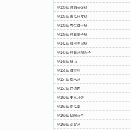
第230章 咸肉菜饭糕
第233章 酱瓜虾皮糕
第236章 杏仁佛手酥
第239章 桂花栗子酥
第242章 核桃枣泥酥
第245章 桂花酒酿圆子
第248章 酥山
第251章 佛跳墙
第254章 糯米酒
第257章 红烧肉
第260章 中秋月饼
第263章 南瓜羹
第266章 蛤蜊蒸蛋
第269章 高粱酒