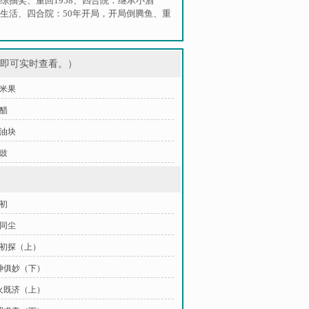
综抽奖
、
重回1958
、
四合院：继承小酒
生活
、
四合院：50年开局，开局倒腾鱼
、
重
架即可实时查看。）
糯米果
果醋
酱油块
豆豉
道初
光同尘
术初探（上）
形神俱妙（下）
水火既济（上）