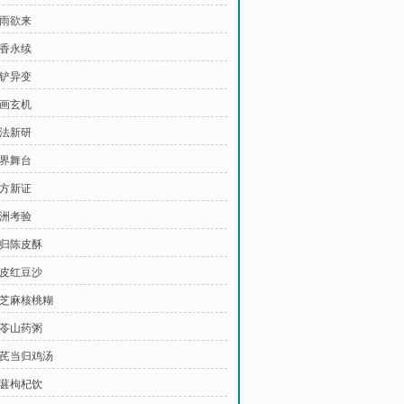
风雨欲来
药香永续
铜铲异变
古画玄机
古法新研
世界舞台
古方新证
非洲考验
当归陈皮酥
陈皮红豆沙
黑芝麻核桃糊
茯苓山药粥
黄芪当归鸡汤
桑葚枸杞饮