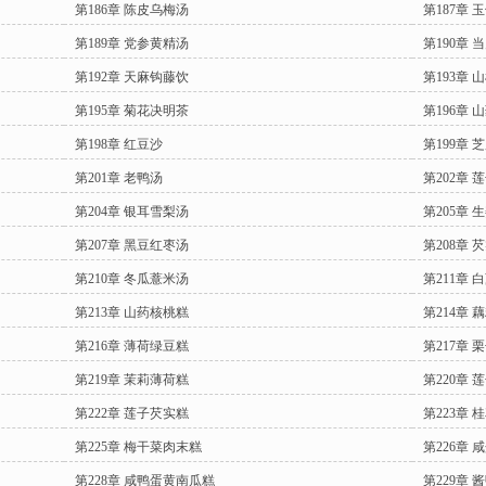
第186章 陈皮乌梅汤
第187章 
第189章 党参黄精汤
第190章
第192章 天麻钩藤饮
第193章 
第195章 菊花决明茶
第196章 
第198章 红豆沙
第199章 
第201章 老鸭汤
第202章 
第204章 银耳雪梨汤
第205章 
第207章 黑豆红枣汤
第208章 
第210章 冬瓜薏米汤
第211章 
第213章 山药核桃糕
第214章 
第216章 薄荷绿豆糕
第217章 
第219章 茉莉薄荷糕
第220章 
第222章 莲子芡实糕
第223章 
第225章 梅干菜肉末糕
第226章 
第228章 咸鸭蛋黄南瓜糕
第229章 